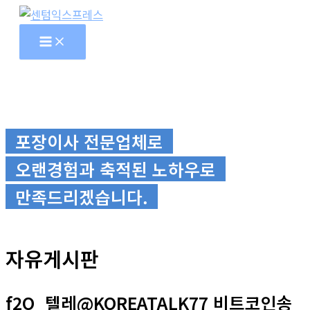
콘
텐
츠
로
건
너
뛰
포장이사 전문업체로
기
오랜경험과 축적된 노하우로
만족드리겠습니다.
자유게시판
f2O_텔레@KOREATALK77 비트코인송