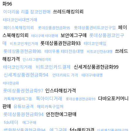
화96
쓰레드해킹의뢰
이더리움 리플 잡코인판매
테더코인비대면거래
페이
페이스북해킹의뢰
롯데상품권비트코인구입
롯데상품권현금화95
스북해킹의뢰
보안에그구매
롯데상품권코인구
테더구매 테더판매
매
롯데상품권현금화93
테더코인매입
비트코인개인거래
쓰레드
롯데상품권현금화98
테더무통 테더전송대행
비트코인전송대행
해킹가격
인스타그램해킹의뢰
비트코인카드결제
신세계상품권현금화99
테더코인직거래
신세계상품권현금화94
언더키워드 가격
테더구매대행
테더현금화
롯데상품권현금화97
인스타해킹가격
톡아이디거래
다바오포커머니
카톡해커텔레그램
롯데상품권현금화99
판매
유튜브공격
해외카톡구입처
롯데상품권현금화94
안전한에그판매
fds테더
에그구매
에그구매
fds해킹가격
백화점상품권현금화94
신세계상품권현금화