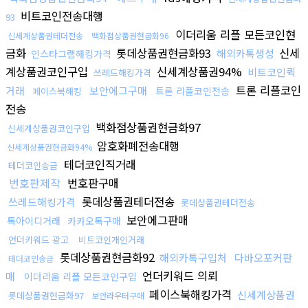
비트코인전송대행
93
이더리움 리플 모든코인현
신세계상품권테더전송
백화점상품권현금화96
금화
롯데상품권현금화93
신세
해외카톡생성
인스타그램해킹가격
계상품권코인구입
신세계상품권94%
비트코인퀵
쓰레드해킹가격
트론 리플코인
거래
보안에그구매
트론 리플코인전송
페이스북해킹
전송
백화점상품권현금화97
신세계상품권코인구입
암호화폐전송대행
신세계상품권현금화94%
테더코인직거래
테더코인송금
번호판제작
번호판구매
롯데상품권테더전송
쓰레드해킹가격
롯데상품권테더전송
보안에그판매
톡아이디거래
카카오톡구매
언더키워드 광고
비트코인개인거래
롯데상품권현금화92
해외카톡구입처
다바오포커판
테더코인송금
언더키워드 의뢰
매
이더리움 리플 모든코인구입
페이스북해킹가격
신세계상품권
롯데상품권현금화97
보안라우터구매