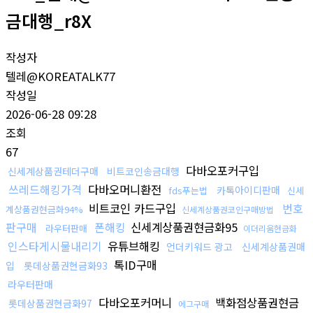
금대행_r8X
작성자
텔레@KOREATALK77
작성일
2026-06-28 09:28
조회
67
다바오포커구입
신세계상품권테더구매
비트코인송금대행
쓰레드해킹가격
다바오머니환전
카톡아이디판매
fds푸는법
신세
비트코인 카드구입
번호
계상품권현금화94%
신세계상품권코인구매방법
판구매
폰해킹
신세계상품권현금화95
라우터판매
이더리움현금화
인스타게시물내리기
유튜브해킹
언더키워드 광고
신세계상품권매
톡ID구매
입
롯데상품권현금화93
라우터판매
다바오포커머니
백화점상품권현금
롯데상품권현금화97
에그구매