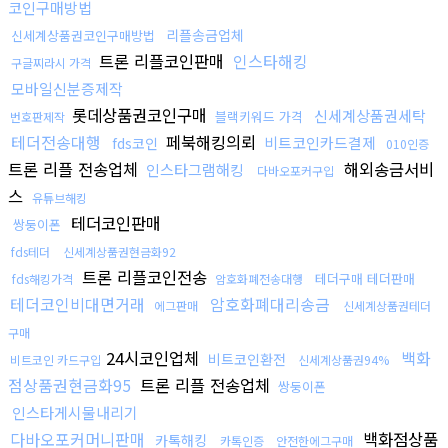
코인구매방법
리플송금업체
신세계상품권코인구매방법
트론 리플코인판매
인스타해킹
구글찌라시 가격
모바일신분증제작
롯데상품권코인구매
신세계상품권세탁
블랙키워드 가격
번호판제작
테더전송대행
페북해킹의뢰
비트코인카드결제
fds코인
010인증
트론 리플 전송업체
해외송금서비
인스타그램해킹
다바오포커구입
스
유튜브해킹
테더코인판매
쌍둥이폰
fds테더
신세계상품권현금화92
트론 리플코인전송
테더구매 테더판매
fds해킹가격
암호화폐전송대행
테더코인비대면거래
암호화폐대리송금
에그판매
신세계상품권테더
구매
24시코인업체
백화
비트코인환전
비트코인 카드구입
신세계상품권94%
점상품권현금화95
트론 리플 전송업체
쌍둥이폰
인스타게시물내리기
다바오포커머니판매
백화점상품
카톡해킹
카톡인증
안전한에그구매