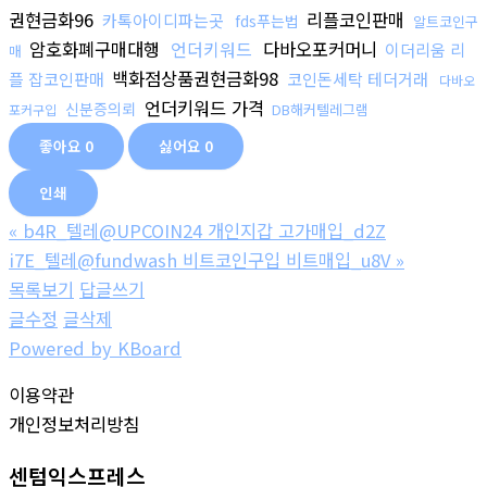
권현금화96
리플코인판매
카톡아이디파는곳
fds푸는법
알트코인구
암호화폐구매대행
언더키워드
다바오포커머니
이더리움 리
매
백화점상품권현금화98
플 잡코인판매
코인돈세탁 테더거래
다바오
언더키워드 가격
신분증의뢰
DB해커텔레그램
포커구입
좋아요
0
싫어요
0
인쇄
«
b4R_텔레@UPCOIN24 개인지갑 고가매입_d2Z
i7E_텔레@fundwash 비트코인구입 비트매입_u8V
»
목록보기
답글쓰기
글수정
글삭제
Powered by KBoard
이용약관
개인정보처리방침
센텀익스프레스