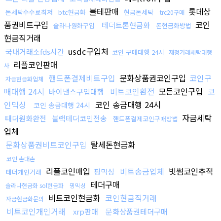
블테판매
롯데상
돈세탁수수료최저
btc현금화
현금돈세탁
trc20구매
품권비트구입
코인
테더트론현금화
솔라나원화구입
돈현금화방법
현금직거래
usdc구입처
국내거래소fds시간
코인 구매대행 24시
재정거래세탁대행
리플코인판매
사
핸드폰결제비트구입
문화상품권코인구입
코인구
자금현금화업체
매대행 24시
비트코인환전
모든코인구입
코
바이낸스구입대행
인믹싱
코인 송금대행 24시
코인 송금대행 24시
자금세탁
태더원화환전
블랙테더코인전송
핸드폰결제코인구매방법
업체
문화상품권비트코인구입
탈세돈현금화
코인 손대손
리플코인매입
비트송금업체
빗썸코인추적
핑믹싱
테더개인거래
테더구매
솔라나현금화 sol현금화
핑믹싱
비트코인현금화
코인현금직거래
자금현금화문의
비트코인개인거래
xrp판매
문화상품권테더구매