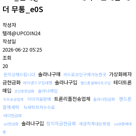
더 무통_e0S
작성자
텔레@UPCOIN24
작성일
2026-06-22 05:25
조회
20
솔라나구매
가상화폐자
돈믹싱해드립니다
카드로코인구매가능한곳
금현금화
솔라나구입
테더트론
바이낸스구입대행
핸드폰결제비트구입
매입
솔라나매입
코인돈현금화
트론리플전송업체
핸드폰
이더리움판매
솔라나현금화
비트송금업체
결제세탁
fx세탁최저수수료
테더현금화
솔라나구입
정치자금현금화
세금적게내는방법
sol현금화
usdt판매대
행