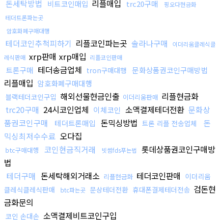
돈세탁방법
리플매입
비트코인매입
trc20구매
핑오다현금화
테더트론파는곳
암호화폐구매대행
테더코인추척피하기
리플코인파는곳
솔라나구매
이더리움클레식클
xrp판매 xrp매입
레식판매
리플코인판매
테더송금업체
트론구매
문화상품권코인구매방법
tron구매대행
리플매입
암호화폐구매대행
해외선물현금인출
리플현금화
블랙테더코인구입
이더리움판매
trc20구매
24시코인업체
소액결제테더전환
문화상
이체코인
품권코인구매
돈믹싱방법
돈
테더트론매입
트론 리플 전송업체
믹싱최저수수료
오다집
코인현금직거래
롯데상품권코인구매방
btc구매대행
빗썸fds푸는법
법
테더구매
돈세탁해외거래소
테더코인판매
이더리움
리플현금화
검돈현
클레식클레식판매
문상테더전환
휴대폰결제테더전송
btc파는곳
금화문의
소액결제비트코인구입
코인 손대손