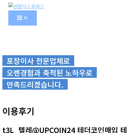
콘
텐
츠
로
건
너
뛰
포장이사 전문업체로
기
오랜경험과 축적된 노하우로
만족드리겠습니다.
이용후기
t3L_텔레@UPCOIN24 테더코인매입 테