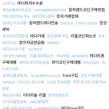
테더최저수수료
오다믹싱
컬쳐랜드코인구매방법
롯데상품권비트구입
이더리움클레식클레식매입
테더코인세탁
장외거래업체
카드코인전송가능
컬쳐랜드테더전송
문상
잡코인구입대행
금은돈믹싱
신용카드코인전송
세탁
돈믹싱안전업체
테더거래
코인원화구입
리플코인파는곳
돈세
정치자금현금화
탁안전업체
세탁재테크
테더수사기관
믹싱재테크
테더트론
리플코인파는곳
테더무통
파이코인구매대행
테더원화환전
구매대행
파이코인구매대행
세무조사피하는방법
테
테더송금업체
더개인거래
tron구입
코인구매대행
문화상품권91%
핸드폰결제비트코인구입
카드로코인구매가능
trc20 전송대행
비트코인 카드구매
테더판매
한곳
이더리움 리플
돈현금화문의
테더코인매입
usdc판매처
이더리움현금화
테더tron구입
트론 리플 전송업체
소액결제테더전송