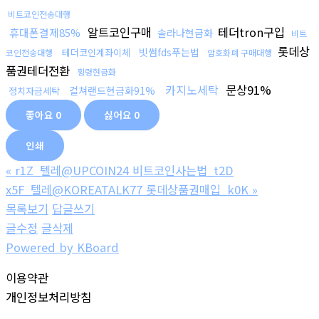
비트코인전송대행
알트코인구매
테더tron구입
휴대폰결제85%
솔라나현금화
비트
롯데상
빗썸fds푸는법
테더코인계좌이체
코인전송대행
암호화폐 구매대행
품권테더전환
횡령현금화
카지노세탁
문상91%
컬쳐랜드현금화91%
정치자금세탁
좋아요
0
싫어요
0
인쇄
«
r1Z_텔레@UPCOIN24 비트코인사는법_t2D
x5F_텔레@KOREATALK77 롯데상품권매입_k0K
»
목록보기
답글쓰기
글수정
글삭제
Powered by KBoard
이용약관
개인정보처리방침