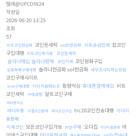
텔레@UPCOIN24
작성일
2026-06-20 13:25
조회
57
코인돈세탁
잡코인
비트송금업체
usdt현금화
비트코인현금화
구입대행
코인돈세탁
비트코인퀵거래
솔라나매입 솔라나판매
코인원화구입
코인이체
솔라나현금화 sol현금화
세무조사피하는방법
암호화폐구매대행
코인구매사이트
횡령믹싱
휴대폰결제매입
비트
이더리움파는곳
tron구매대행
코인세탁
알트코인구매
구매대행
테더돈믹싱
trc20코인전송대행
테더무통
이더리
리플코인판매
파이코인구입
움판매
모든코인구입가능
xrp구매
오다집
바
이체코인
이더리움판매
이낸스구입대행
테더돈현금화
usdc전송대
핸드폰결제테더전송