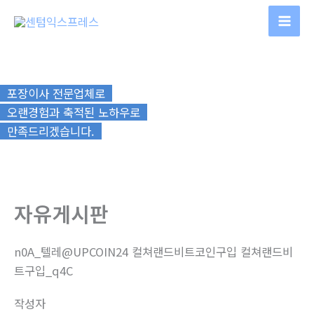
콘
텐
츠
로
건
포장이사 전문업체로
너
오랜경험과 축적된 노하우로
뛰
만족드리겠습니다.
기
자유게시판
n0A_텔레@UPCOIN24 컬쳐랜드비트코인구입 컬쳐랜드비
트구입_q4C
작성자