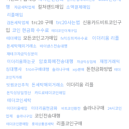
행
컬쳐랜드매입
소액결제매입
자금세탁업체
리플매입
trc20 구매
trc20사는법
신용카드비트코인구
검돈세탁업체
입
코인 현금화 수수료
테더코인이체구입
모든코인고가매입
이더리움 리플
테더매입
fx믹싱최저수수료
돈세탁해외거래소
바이낸스전송대행
재테크자금믹싱문의
암호화폐전송대행
이더리움파는곳
재정거래믹
자금믹싱업체
돈현금화방법
싱대행사
tron구매대행
솔라나구매
xrp판매
테더
코인직거래
이더리움 리플
돈세탁해외거래소
빗썸코인추적
돈믹싱당일정산
카드로테더코인매입
테더코인세탁
솔라나구매
이더리움현금화
이더리움매입
24시코인
비트코인환전
코인전송대행
업체
솔라나구입
리플코인구매
테더코인판매함
롯데상품권세탁