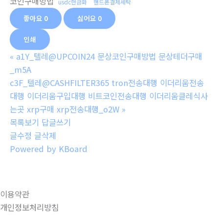
코인구매방법
usdc현금화
핸드폰결제세탁
좋아요
0
싫어요
0
인쇄
«
a1Y_텔레@UPCOIN24 문상코인구매방법 문상테더구매
_m5A
c3F_텔레@CASHFILTER365 tron전송대행 이더리움전송
대행 이더리움구입대행 비트코인전송대행 이더리움클레식사
는곳 xrp구매 xrp전송대행_o2W
»
목록보기
답글쓰기
글수정
글삭제
Powered by KBoard
이용약관
개인정보처리방침