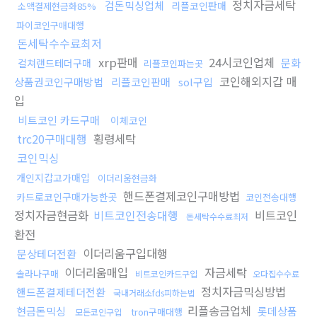
정치자금세탁
검돈믹싱업체
리플코인판매
소액결제현금화85%
파이코인구매대행
돈세탁수수료최저
xrp판매
24시코인업체
문화
컬쳐랜드테더구매
리플코인파는곳
코인해외지갑 매
상품권코인구매방법
리플코인판매
sol구입
입
비트코인 카드구매
이체코인
trc20구매대행
횡령세탁
코인믹싱
개인지갑고가매입
이더리움현금화
핸드폰결제코인구매방법
카드로코인구매가능한곳
코인전송대행
정치자금현금화
비트코인전송대행
비트코인
돈세탁수수료최저
환전
이더리움구입대행
문상테더전환
이더리움매입
자금세탁
솔라나구매
비트코인카드구입
오다집수수료
정치자금믹싱방법
핸드폰결제테더전환
국내거래소fds피하는법
리플송금업체
현금돈믹싱
롯데상품
tron구매대행
모든코인구입