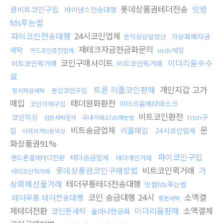
롯데상품권테더전송
빗썸
권비트코인구입
바이낸스전송대행
fds푸는법
파이코인전송대행
24시코인업체
가상화폐자금
돈믹싱당일정산
재테크자금현금화문의
세탁
usdc매입
카드코인충전업체
코인구매사이트
이더리움수수
비트코인퀵거래
비트코인퀵거래
료
트론 리플코인판매
개인지갑 고가
문상코인구입
정치자금세탁
매입
태더원화환전
이더리움메타마스크
코인이체구입
비트코인환전
코인믹싱
tron구
검돈세탁문의
국내거래소fds깨는법
비트송금업체
문
리플매입
입
24시코인업체
아프리카tv돈믹싱
화상품권91%
파이코인구입
테더송금업체
핸드폰결제테더전환
테더개인거래
롯데상품권코인구매방법
비트코인퀵거래
가
테더코인직거래
상화폐선물거래
테더무통테더전송대행
빗썸fds푸는법
코인 송금대행 24시
소액결
테더무통 테더전송대행
핑돈세탁
제테더전환
이더리움판매
소액결제
코인돈세탁
솔라나현금화