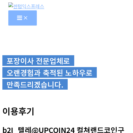
콘
텐
츠
로
건
너
뛰
포장이사 전문업체로
기
오랜경험과 축적된 노하우로
만족드리겠습니다.
이용후기
b2I_텔레@UPCOIN24 컬쳐랜드코인구