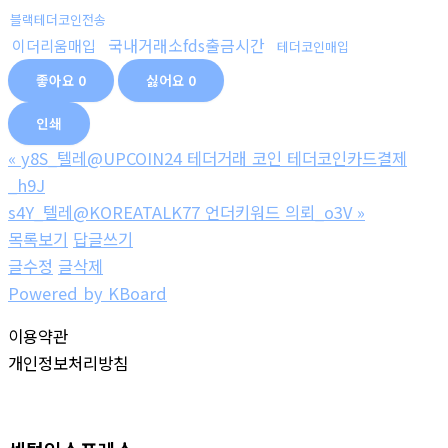
블랙테더코인전송
국내거래소fds출금시간
이더리움매입
테더코인매입
좋아요
0
싫어요
0
인쇄
«
y8S_텔레@UPCOIN24 테더거래 코인 테더코인카드결제
_h9J
s4Y_텔레@KOREATALK77 언더키워드 의뢰_o3V
»
목록보기
답글쓰기
글수정
글삭제
Powered by KBoard
이용약관
개인정보처리방침