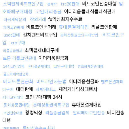
비트코인전송대행
암
소액결제비트코인구입
trc20판매
돈세탁
호화폐구매대행
코인대리송금
이더리움클레식클레식판매
fx믹싱최저수수료
장외거래
자금세탁문의
비트코인퀵거래
휴대폰결제매입
리플코인판매
파이코인판매
컬쳐랜드비트구입
비트코인구
usdc판매
문화상품권코인구매방법
입
xrp구매
소액결제테더구매
리플송금업체
이더리움현금화
트론 리플코인판매
24시코인업체
코인구매대행
휴대폰결제매입
암호화폐전송대행
골드바세탁현금화
테더트론현금화
비트코인사는법
이더리움현금화
핸드폰결제테
테더판매
재정거래믹싱대행사
세탁재테크
더구매
코인구매대행 24시
테더코인매입
휴대폰결제매입
롯데상품권비트구입
문화상품권매입
횡령믹싱
테더전송
리플송금업체
알리페이코인전송
코인전송대행
대행
돈믹싱수수료최저
해외돈믹싱