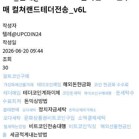
매 컬쳐랜드테더전송_v6L
작성자
텔레@UPCOIN24
작성일
2026-06-20 09:44
조회
30
알트코인구매
해외돈현금화
테더코인매입
코인 현금화 수수료
가상화폐선물거래
테더코인계좌이체
돈세탁수
테더매입
코인돈세탁
파이코인구매대행
수료최저
돈믹싱방법
정치자금세탁
블테판매
오다세탁
돈믹싱해외거래소
문화상품권비트코인구입
소액결제세탁
오다세탁
비트코인전송대행
비트코인믹싱
해외선물현금인
탈세하는방법
세금적게내는방법
출