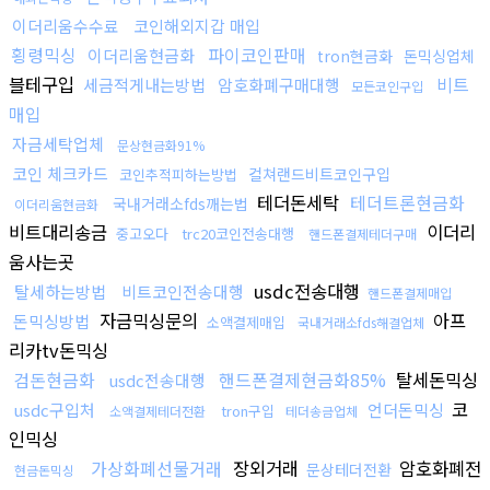
이더리움수수료
코인해외지갑 매입
횡령믹싱
파이코인판매
이더리움현금화
tron현금화
돈믹싱업체
블테구입
비트
세금적게내는방법
암호화폐구매대행
모든코인구입
매입
자금세탁업체
문상현금화91%
코인 체크카드
컬쳐랜드비트코인구입
코인추적피하는방법
테더돈세탁
테더트론현금화
국내거래소fds깨는법
이더리움현금화
비트대리송금
이더리
중고오다
trc20코인전송대행
핸드폰결제테더구매
움사는곳
usdc전송대행
탈세하는방법
비트코인전송대행
핸드폰결제매입
자금믹싱문의
아프
돈믹싱방법
소액결제매입
국내거래소fds해결업체
리카tv돈믹싱
검돈현금화
핸드폰결제현금화85%
탈세돈믹싱
usdc전송대행
코
usdc구입처
언더돈믹싱
tron구입
소액결제테더전환
테더송금업체
인믹싱
가상화폐선물거래
장외거래
암호화폐전
문상테더전환
현금돈믹싱