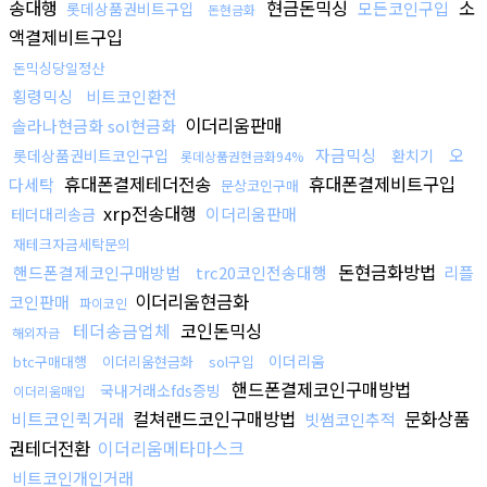
송대행
현금돈믹싱
소
모든코인구입
롯데상품권비트구입
돈현금화
액결제비트구입
돈믹싱당일정산
횡령믹싱
비트코인환전
이더리움판매
솔라나현금화 sol현금화
자금믹싱
오
롯데상품권비트코인구입
환치기
롯데상품권현금화94%
휴대폰결제테더전송
휴대폰결제비트구입
다세탁
문상코인구매
xrp전송대행
이더리움판매
테더대리송금
재테크자금세탁문의
돈현금화방법
핸드폰결제코인구매방법
trc20코인전송대행
리플
이더리움현금화
코인판매
파이코인
테더송금업체
코인돈믹싱
해외자금
이더리움
btc구매대행
이더리움현금화
sol구입
핸드폰결제코인구매방법
국내거래소fds증빙
이더리움매입
비트코인퀵거래
컬쳐랜드코인구매방법
문화상품
빗썸코인추적
권테더전환
이더리움메타마스크
비트코인개인거래