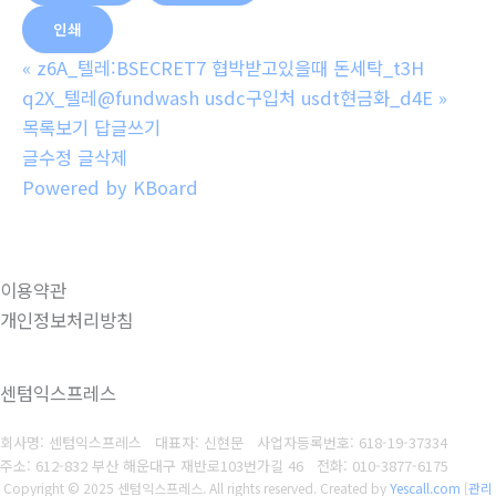
인쇄
«
z6A_텔레:BSECRET7 협박받고있을때 돈세탁_t3H
q2X_텔레@fundwash usdc구입처 usdt현금화_d4E
»
목록보기
답글쓰기
글수정
글삭제
Powered by KBoard
이용약관
개인정보처리방침
센텀익스프레스
회사명: 센텀익스프레스 대표자: 신현문
사업자등록번호: 618-19-37334
주소: 612-832 부산 해운대구 재반로103번가길 46
전화: 010-3877-6175
Copyright © 2025 센텀익스프레스. All rights reserved.
Created by
Yescall.com
[
관리