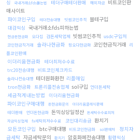
비트코인판
싱
테더구매테더판매
해외자금
국내거래소fds뚫는법
매사이트
파이코인구입
블테구입
빗썸코인추적
테더전송대행
국내거래소fds피하는법
대검믹싱
빗썸코인추적
usdc구입처
검돈세탁업체
오다집
현금돈현금화
솔라나현금화
코인현금직거래
리
코인현금직거래
핑오다현금화
플코인판매
이더리움현금화
테더최저수수료
비트코인체크카드
trc20전송대행
테더원화환전
리플매입
솔라나전송대행
sol구입
tron현금화
트론리플전송업체
언더돈세탁
세금적게내는방법
이더리움현금화
파이코인구매대행
돈현금화문의
이더리움클레식판매
돈믹싱당일정산
테더판매
언더돈현금화
돈세탁수수료최저
환치기
코인대리송금
fx세탁최저수수료
자금믹싱업체
모든코인구입
btc구매대행
정치자
비트코인현금화
sol판매처
금세탁
자금세탁문의
암호화폐전송대행
횡령믹싱
환치기