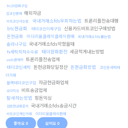
trc20원화구입
해외자금
잡코인판매
국내거래소fds우회하는법
트론리플전송대행
비트코인사는법
btc현금화
신용카드비트코인구매방법
테더코인이체구입
돈현금화
이더리움클레식클레식판매
국내거래소fds뚫는법
국내거래소fds막혔을때
솔라나구입
태더원화환전
세금적게내는방법
fx세탁최저수수료
트론리플전송업체
usdc판매처
돈현금화당일정산
돈현금화방법
테더코인세탁
코인돈세탁테
더거래
자금현금화업체
블랙테더코인구입
비트송금업체
오다믹싱
탈세하는방법
핑돈믹싱
국내거래소fds송금시간
검돈현금화문의
이더리움클레식판매
비트코인개인거래
좋아요
0
싫어요
0