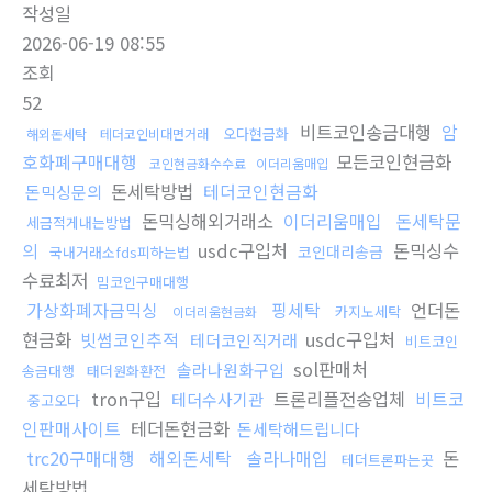
작성일
2026-06-19 08:55
조회
52
비트코인송금대행
암
오다현금화
해외돈세탁
테더코인비대면거래
호화폐구매대행
모든코인현금화
코인현금화수수료
이더리움매입
돈세탁방법
테더코인현금화
돈믹싱문의
돈믹싱해외거래소
이더리움매입
돈세탁문
세금적게내는방법
의
usdc구입처
돈믹싱수
코인대리송금
국내거래소fds피하는법
수료최저
밈코인구매대행
가상화폐자금믹싱
핑세탁
언더돈
카지노세탁
이더리움현금화
현금화
빗썸코인추적
usdc구입처
테더코인직거래
비트코인
sol판매처
솔라나원화구입
송금대행
태더원화환전
tron구입
트론리플전송업체
비트코
테더수사기관
중고오다
인판매사이트
테더돈현금화
돈세탁해드립니다
trc20구매대행
해외돈세탁
솔라나매입
돈
테더트론파는곳
세탁방법