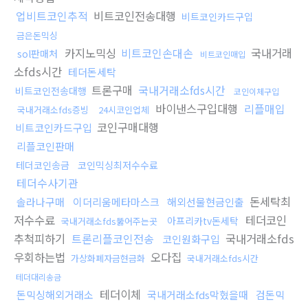
업비트코인추적
비트코인전송대행
비트코인카드구입
금은돈믹싱
카지노믹싱
비트코인손대손
국내거래
sol판매처
비트코인매입
소fds시간
테더돈세탁
트론구매
국내거래소fds시간
비트코인전송대행
코인이체구입
바이낸스구입대행
리플매입
국내거래소fds증빙
24시코인업체
코인구매대행
비트코인카드구입
리플코인판매
테더코인송금
코인믹싱최저수수료
테더수사기관
돈세탁최
솔라나구매
이더리움메타마스크
해외선물현금인출
저수수료
테더코인
아프리카tv돈세탁
국내거래소fds뚫어주는곳
추척피하기
트론리플코인전송
국내거래소fds
코인원화구입
우회하는법
오다집
가상화폐자금현금화
국내거래소fds시간
테더대리송금
테더이체
돈믹싱해외거래소
국내거래소fds막혔을때
검돈믹