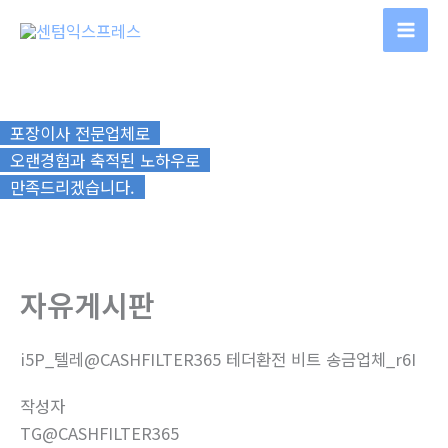
콘
텐
츠
로
건
포장이사 전문업체로
너
오랜경험과 축적된 노하우로
뛰
만족드리겠습니다.
기
자유게시판
i5P_텔레@CASHFILTER365 테더환전 비트 송금업체_r6I
작성자
TG@CASHFILTER365