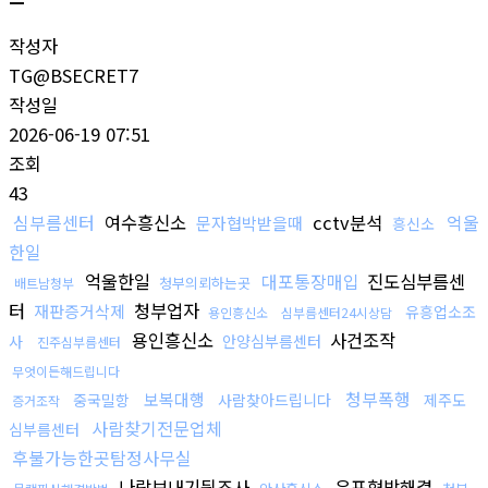
작성자
TG@BSECRET7
작성일
2026-06-19 07:51
조회
43
심부름센터
여수흥신소
cctv분석
억울
문자협박받을때
흥신소
한일
억울한일
대포통장매입
진도심부름센
청부의뢰하는곳
배트남청부
터
청부업자
재판증거삭제
유흥업소조
용인흥신소
심부름센터24시상담
용인흥신소
사건조작
사
안양심부름센터
진주심부름센터
무엇이든해드립니다
청부폭행
보복대행
중국밀항
사람찾아드립니다
제주도
증거조작
사람찾기전문업체
심부름센터
후불가능한곳탐정사무실
나락보내기뒷조사
유포협박해결