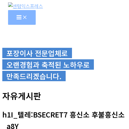
콘
텐
츠
로
건
너
포장이사 전문업체로
뛰
기
오랜경험과 축적된 노하우로
만족드리겠습니다.
자유게시판
h1I_텔레:BSECRET7 흥신소 후불흥신소
_a8Y