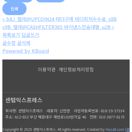
인쇄
«
b8J_텔레@UPCOIN24 테더구매 테더최저수수료_s8B
s9B_텔레@CASHFILTER365 바이낸스전송대행_u2B
»
목록보기
답글쓰기
글수정
글삭제
Powered by KBoard
이용약관
개인정보처리방침
센텀익스프레스
회사명: 센텀익스프레스 대표자: 신현문
사업자등록번호: 618-19-37334
주소: 612-832 부산 해운대구 재반로103번가길 46
전화: 010-3877-6175
Copyright © 2025 센텀익스프레스. All rights reserved.
Created by
Yescall.com
[
관