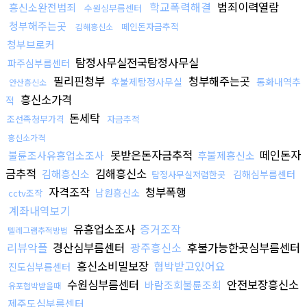
학교폭력해결
범죄이력열람
흥신소완전범죄
수원심부름센터
청부해주는곳
떼인돈자금추적
김해흥신소
청부브로커
탐정사무실전국탐정사무실
파주심부름센터
필리핀청부
청부해주는곳
후불제탐정사무실
통화내역추
안산흥신소
흥신소가격
적
돈세탁
조선족청부가격
자금추적
흥신소가격
못받은돈자금추적
떼인돈자
불륜조사유흥업소조사
후불제흥신소
금추적
김해흥신소
김해흥신소
김해심부름센터
탐정사무실저렴한곳
자격조작
청부폭행
남원흥신소
cctv조작
계좌내역보기
유흥업소조사
증거조작
텔레그램추적방법
리뷰악플
경산심부름센터
광주흥신소
후불가능한곳심부름센터
흥신소비밀보장
협박받고있어요
진도심부름센터
수원심부름센터
안전보장흥신소
바람조회불륜조회
유포협박받을때
제주도심부름센터