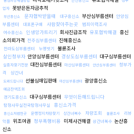
안산흥신소
청부
몸캠피싱해결방법
못받은돈자금추적
업자
문자협박받을때
부산심부름센터
안양심
대구흥신소
부산흥신소
사람찾아주는곳
부름센터
범죄이력조사
대포폰구매
인생망가트리기
회사진급조작
유포협박해결
흥신
여수흥신소
소의뢰가격
진해흥신소
전주심부름센터
불륜조사
전라도심부름센터
누명벗기
살인청부자
안양심부름센터
경상도심부름센터
대구심부름센터
대전심부름센터
청부가
실종자찾기전문
마산심부름센터
안산심부름센터
격
상간녀
선불심매입판매
광양흥신소
도와드립니다
마산심부름센터
예금잔액조회
대구심부름센터
무엇이든해드립니다
경기도흥신소
흥신소가격
탐정사무실전국탐정사무실
차량조회
리뷰
운행정지차량찾기
상간녀복수
흥신소저렴한곳
불륜조사
위조여권
청부폭행비용
미제사건해결
논산흥
악플
상간녀복수
신소