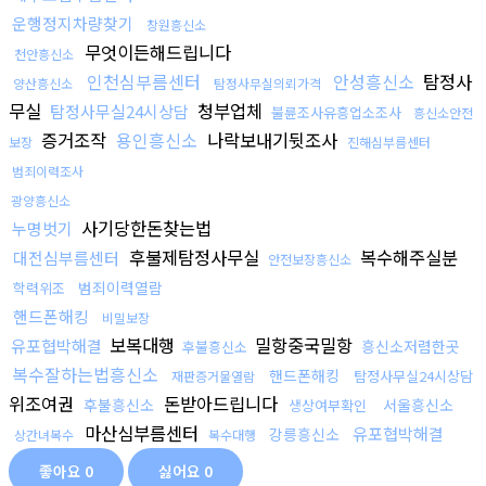
운행정지차량찾기
창원흥신소
무엇이든해드립니다
천안흥신소
인천심부름센터
안성흥신소
탐정사
양산흥신소
탐정사무실의뢰가격
무실
청부업체
탐정사무실24시상담
불륜조사유흥업소조사
흥신소안전
증거조작
용인흥신소
나락보내기뒷조사
보장
진해심부름센터
범죄이력조사
광양흥신소
사기당한돈찾는법
누명벗기
후불제탐정사무실
복수해주실분
대전심부름센터
안전보장흥신소
범죄이력열람
학력위조
핸드폰해킹
비밀보장
보복대행
밀항중국밀항
유포협박해결
흥신소저렴한곳
후불흥신소
복수잘하는법흥신소
핸드폰해킹
탐정사무실24시상담
재판증거물열람
위조여권
돈받아드립니다
후불흥신소
서울흥신소
생상여부확인
마산심부름센터
유포협박해결
강릉흥신소
상간녀복수
복수대행
좋아요
0
싫어요
0