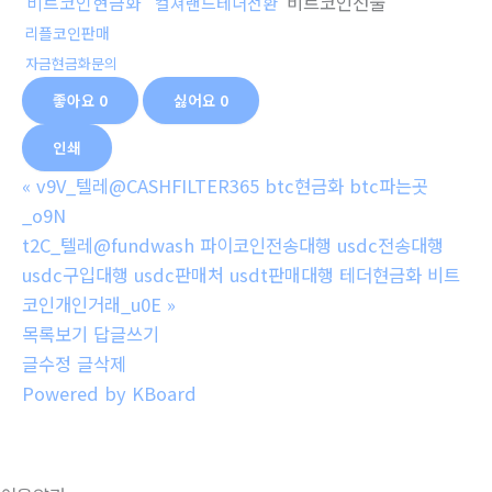
비트코인현금화
비트코인선물
컬쳐랜드테더전환
리플코인판매
자금현금화문의
좋아요
0
싫어요
0
인쇄
«
v9V_텔레@CASHFILTER365 btc현금화 btc파는곳
_o9N
t2C_텔레@fundwash 파이코인전송대행 usdc전송대행
usdc구입대행 usdc판매처 usdt판매대행 테더현금화 비트
코인개인거래_u0E
»
목록보기
답글쓰기
글수정
글삭제
Powered by KBoard