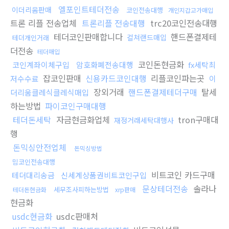
엘포인트테더전송
이더리움판매
코인전송대행
개인지갑고가매입
트론 리플 전송업체
트론리플 전송대행
trc20코인전송대행
테더코인판매합니다
핸드폰결제테
컬쳐랜드매입
테더개인거래
더전송
테더매입
코인돈현금화
코인계좌이체구입
암호화폐전송대행
fx세탁최
잡코인판매
신용카드코인대행
리플코인파는곳
저수수료
이
장외거래
핸드폰결제테더구매
탈세
더리움클레식클레식매입
하는방법
파이코인구매대행
테더돈세탁
자금현금화업체
tron구매대
재정거래세탁대행사
행
돈믹싱안전업체
돈믹싱방법
밈코인전송대행
비트코인 카드구매
테더대리송금
신세계상품권비트코인구입
문상테더전송
솔라나
세무조사피하는방법
테더돈현금화
xrp판매
현금화
usdc현금화
usdc판매처