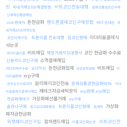
빙
비트코인전송대행
국내거래소fds해결방법
문화상품권코인구매
신세계상품권매입
돈현금화
핸드폰결제코인구매방법
usdc판매처
테더 손대손
국
내거래소fds피하는법
이더리움클레식
트론리플 전송대행
잡코인판매
코인이체구입
사는곳
비트매입
코인 현금화 수수료
재정거래믹싱대행사
이더리움리플
소액결제매입
신용카드코인구매
돈현금화업체
비트매입
오다믹싱
테더최저수수료
금은돈현금화
이
xrp구매
더리움판매
알리페이코인전송
문화상품권현금화91%
돈믹싱수수료최저
이더
재테크자금세탁문의
xrp판매 xrp매입
리움클레식클레식매입
가상화폐선물거래
현금화재테크
xrp구매
가상화
솔라나구매
트론리플코인판매
중고오다대포통장
돈세탁
폐자금현금화
위챗페이코인구입
컬쳐랜드매입
비트코인전
리플코인파는곳