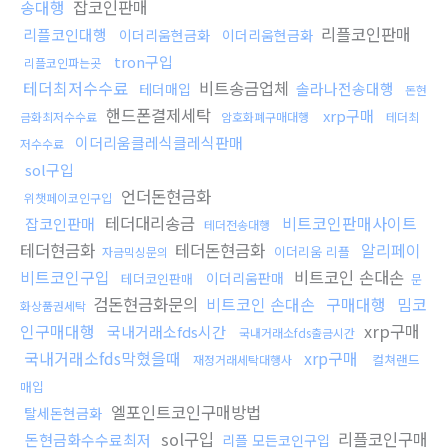
송대행
잡코인판매
리플코인판매
리플코인대행
이더리움현금화
이더리움현금화
tron구입
리플코인파는곳
테더최저수수료
비트송금업체
솔라나전송대행
테더매입
돈현
핸드폰결제세탁
xrp구매
금화최저수수료
암호화폐구매대행
테더최
이더리움클레식클레식판매
저수수료
sol구입
언더돈현금화
위챗페이코인구입
테더대리송금
비트코인판매사이트
잡코인판매
테더전송대행
테더현금화
테더돈현금화
알리페이
이더리움 리플
자금믹싱문의
비트코인구입
비트코인 손대손
이더리움판매
테더코인판매
문
검돈현금화문의
비트코인 손대손
구매대행
밈코
화상품권세탁
인구매대행
xrp구매
국내거래소fds시간
국내거래소fds출금시간
국내거래소fds막혔을때
xrp구매
컬쳐랜드
재정거래세탁대행사
매입
엘포인트코인구매방법
탈세돈현금화
sol구입
리플코인구매
돈현금화수수료최저
리플 모든코인구입