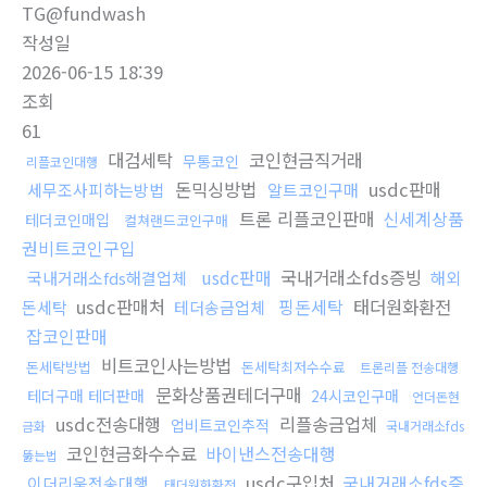
TG@fundwash
작성일
2026-06-15 18:39
조회
61
대검세탁
코인현금직거래
무통코인
리플코인대행
돈믹싱방법
usdc판매
세무조사피하는방법
알트코인구매
트론 리플코인판매
신세계상품
테더코인매입
컬쳐랜드코인구매
권비트코인구입
usdc판매
국내거래소fds증빙
국내거래소fds해결업체
해외
usdc판매처
핑돈세탁
태더원화환전
돈세탁
테더송금업체
잡코인판매
비트코인사는방법
돈세탁방법
돈세탁최저수수료
트론리플 전송대행
문화상품권테더구매
테더구매 테더판매
24시코인구매
언더돈현
usdc전송대행
리플송금업체
업비트코인추적
금화
국내거래소fds
코인현금화수수료
바이낸스전송대행
뚫는법
usdc구입처
국내거래소fds증
이더리움전송대행
태더원화환전