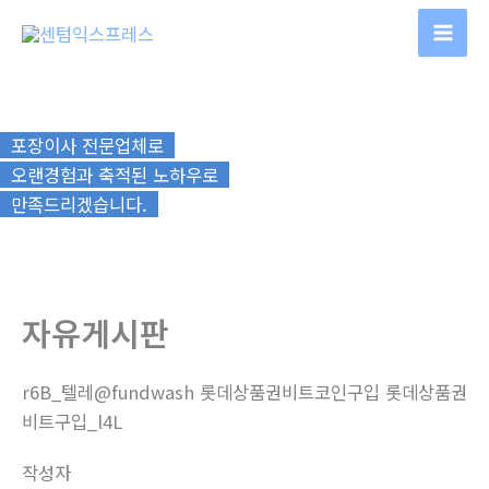
콘
텐
츠
로
건
포장이사 전문업체로
너
오랜경험과 축적된 노하우로
뛰
만족드리겠습니다.
기
자유게시판
r6B_텔레@fundwash 롯데상품권비트코인구입 롯데상품권
비트구입_l4L
작성자