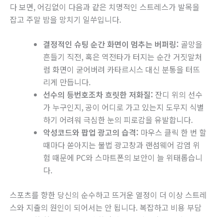
다 보면, 어김없이 다음과 같은 치명적인 스트레스가 발목을
잡고 주말 밤을 망치기 일쑤입니다.
결정적인 슈팅 순간 화면이 멈추는 버퍼링:
골망을
흔들기 직전, 혹은 역전타가 터지는 순간 거짓말처
럼 화면이 굳어버려 카타르시스 대신 분통을 터뜨
리게 만듭니다.
선수의 등번호조차 흐릿한 저화질:
잔디 위의 선수
가 누구인지, 공이 어디로 가고 있는지 도무지 식별
하기 어려워 극심한 눈의 피로감을 유발합니다.
악성코드와 팝업 광고의 습격:
마우스 클릭 한 번 할
때마다 쏟아지는 불법 광고창과 랜섬웨어 감염 위
험 때문에 PC와 스마트폰의 보안이 늘 위태롭습니
다.
스포츠를 향한 당신의 순수하고 뜨거운 열정이 더 이상 스트레
스와 지출의 원인이 되어서는 안 됩니다. 복잡하고 비용 부담