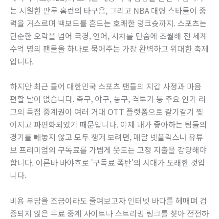
는 시원한 만루 홈런의 타구음, 그리고 NBA 대형 스타들이 중
력을 거스르며 백보드를 흔드는 호쾌한 덩크슛까지. 스포츠는
단순한 오락을 넘어 국경, 언어, 시차를 단숨에 초월해 전 세계
수억 명의 팬들을 하나로 묶어주는 가장 완벽하고 위대한 축제
입니다.
하지만 최근 들어 대한민국 스포츠 팬들의 지갑 사정과 마음
편할 날이 없습니다. 축구, 야구, 농구, 격투기 등 주요 인기 리
그의 독점 중계권이 여러 거대 OTT 플랫폼으로 갈기갈기 찢
어지고 파편화되었기 때문입니다. 이제 내가 좋아하는 팀들의
경기를 빼놓지 않고 모두 챙겨 보려면, 매달 넷플릭스나 유튜
브 프리미엄의 구독료를 가볍게 웃도는 고정 지출을 감당해야
합니다. 이른바 바야흐로 '구독료 폭탄'의 시대가 도래한 것입
니다.
비용 부담을 조금이라도 줄여보고자 인터넷 바다를 헤매며 검
증되지 않은 무료 중계 사이트나 스트리밍 링크를 찾아 전전하