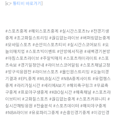
[👉
통티비 바로가기
]
#스포츠중계 #해외스포츠중계 #실시간스포츠tv #전경기생
중계 #초고화질스트리밍 #끊김없는라이브 #버퍼링없는중계
#모바일스포츠 #손안의스포츠티비 #실시간스코어보드 #오
늘의매치업 #스포츠빅이벤트 #안방에서직관 #새벽경기본방
#아침스포츠라이브 #주말빅매치 #스포츠하이라이트 #스포
츠속보 #경기일정안내 #라이브스코어알림 #스포츠채널고정
#방구석응원전 #라이브스포츠 #올인원스트리밍 #오늘의경
기결과 #EPL중계 #MLB실시간 #NBA중계사이트 #유럽챔스
중계 #라리가실시간 #세리에A보기 #해외축구링크 #무료축
구중계 #프로야구생중계 #KBO실시간 #해축채널 #스포츠라
이브티비 #고화질스포츠 #끊김없는중계 #스포츠커뮤니티 #
실시간채팅응원 #전술분석 #스포츠데이터 #해외야구중계
#NBA라이브 #유로파리그중계 #손흥민경기중계 #이강인경