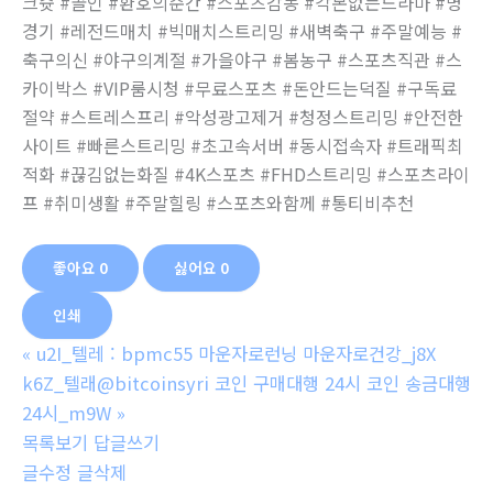
크슛 #골인 #환호의순간 #스포츠감동 #각본없는드라마 #명
경기 #레전드매치 #빅매치스트리밍 #새벽축구 #주말예능 #
축구의신 #야구의계절 #가을야구 #봄농구 #스포츠직관 #스
카이박스 #VIP룸시청 #무료스포츠 #돈안드는덕질 #구독료
절약 #스트레스프리 #악성광고제거 #청정스트리밍 #안전한
사이트 #빠른스트리밍 #초고속서버 #동시접속자 #트래픽최
적화 #끊김없는화질 #4K스포츠 #FHD스트리밍 #스포츠라이
프 #취미생활 #주말힐링 #스포츠와함께 #통티비추천
좋아요
0
싫어요
0
인쇄
«
u2I_텔레 : bpmc55 마운자로런닝 마운자로건강_j8X
k6Z_텔래@bitcoinsyri 코인 구매대행 24시 코인 송금대행
24시_m9W
»
목록보기
답글쓰기
글수정
글삭제