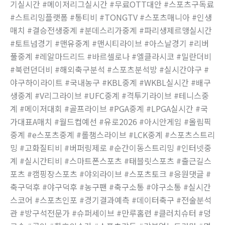
기실시간 #메이저리그실시간 #무료OTT대안 #스포츠구독료
#스트리밍플랫폼 #통티비 #TONGTV #스포츠매니아 #인생
매치 #결승전생중계 #분데스리가중계 #파리생제르맹실시간
#토트넘경기 #맨유중계 #맨시티라이브 #아스날경기 #리버
풀중계 #레알마드리드 #바르셀로나 #엘클라시코 #밀란더비
#북런던더비 #해외축구분석 #스포츠분석방 #실시간야구 #
야구하이라이트 #국내농구 #KBL중계 #WKBL실시간 #배구
생중계 #V리그라이브 #UFC중계 #격투기라이브 #테니스중
계 #메이저대회 #골프라이브 #PGA중계 #LPGA실시간 #국
가대표A매치 #월드컵예선 #유로2026 #아시안게임 #올림픽
중계 #e스포츠중계 #롤챔스라이브 #LCK중계 #스포츠스트리
밍 #고화질티비 #버퍼링제로 #순간이동스트리밍 #인터넷중
계 #실시간티비 #스마트폰스포츠 #태블릿스포츠 #출근길스
포츠 #캠핑장스포츠 #야외라이브 #스포츠토크 #응원댓글 #
축구덕후 #야구덕후 #농구팬 #축구소통 #야구소통 #실시간
스코어 #스포츠인포 #경기결과예측 #데이터축구 #전술분석
관 #방구석전문가 #슈퍼세이브 #만루홈런 #클러치슈터 #덩