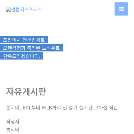
콘
텐
츠
로
건
포장이사 전문업체로
너
오랜경험과 축적된 노하우로
뛰
만족드리겠습니다.
기
자유게시판
통티비, EPL부터 MLB까지 전 경기 실시간 고화질 직관
작성자
통티비