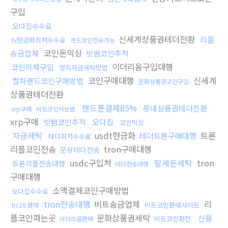
구입
오다집수수료
신세계상품권테더전환
리플
fx현금화최저수수료
카드코인전송가능
코인돈믹싱
송금업체
빗썸코인추적
이더리움구입대행
코인이체구입
정치자금세탁방법
코인구매대행
신세계
컬쳐랜드코인구매방법
문화상품권코인구입
상품권테더전환
핸드폰결제85%
롯데상품권테더전환
xrp구매
비트코인사는법
xrp구매
빗썸코인추적
오다집
코인믹싱
자금세탁
usdt현금화
트론
테더트론구매대행
테더최저수수료
리플코인전송
tron구매대행
문상테더전송
usdc구입처
탈세돈세탁
tron
트론리플전송대행
테더전송대행
구매대행
소액결제코인구매방법
오다집수수료
tron전송대행
비트송금업체
리
비트코인판매사이트
trc20 판매
플코인파는곳
문화상품권세탁
신용
비트코인환전
이더리움판매