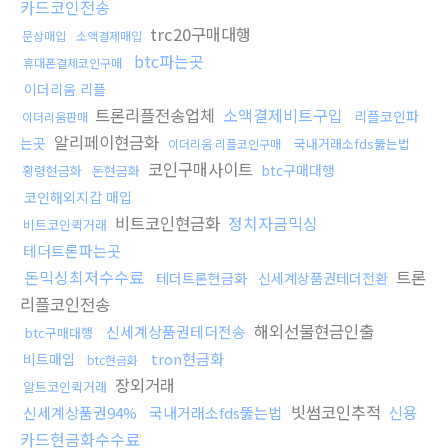
카드코인전송
trc20구매대행
문상매입
소액결제매입
btc파는곳
휴대폰결제코인구매
이더리움 리플
트론리플전송업체
소액결제비트구입
리플코인파
이더리움판매
알리페이현금화
는곳
국내거래소fds뚫는법
이더리움 리플코인구매
코인구매사이트
btc구매대행
횡령현금화
돈현금화
코인해외지갑 매입
비트코인현금화
정치자금믹싱
비트코인퀵거래
테더트론파는곳
돈믹싱최저수수료
트론
테더트론현금화
신세계상품권테더전환
리플코인전송
해외선물현금인출
신세계상품권테더전송
btc구매대행
tron현금화
비트매입
btc현금화
장외거래
알트코인퀵거래
빗썸코인추적
신용
신세계상품권94%
국내거래소fds뚫는법
카드현금화수수료