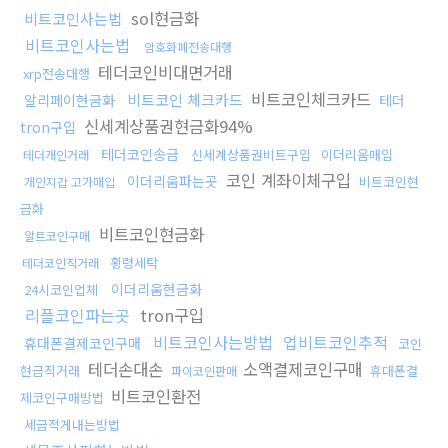
sol현금화
비트코인사는법
비트코인사는법
암호화폐전송대행
테더코인비대면거래
xrp전송대행
비트코인체크카드
비트코인 체크카드
알리페이현금화
테더
신세계상품권현금화94%
tron구입
테더코인송금
신세계상품권비트구입
이더리움매입
테더개인거래
코인 계좌이체구입
이더리움파는곳
비트코인현
개인지갑 고가매입
금화
비트코인현금화
알트코인구매
횡령세탁
테더코인직거래
이더리움현금화
24시코인업체
리플코인파는곳
tron구입
비트코인사는방법
업비트코인추적
휴대폰결제코인구매
코인
테더손대손
소액결제코인구매
현금직거래
휴대폰결
파이코인판매
비트코인환전
제코인구매방법
세금적게내는방법