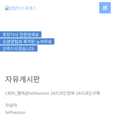
콘
텐
츠
로
건
포장이사 전문업체로
너
오랜경험과 축적된 노하우로
뛰
만족드리겠습니다.
기
자유게시판
C839_텔레@tetherzon 24시코인업체 24시코인구매
작성자
tetherzon