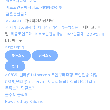
세무조사피하는방법
비트코인판매사이트
이더리움파는곳
금은돈현금화
가상화폐자금세탁
이더리움판매
신세계상품권세탁
테더코인매
테더개인거래
검돈믹싱문의
입
리플코인구매
비트코인전송대행
usdt현금화
문상코인구매
btc파는곳
테더코인직거래
좋아요
0
싫어요
0
인쇄
«
C839_텔레@tetherzon 코인구매대행 코인전송 대행
C819_텔레@tetherzon 이더리움클레식클레식매입
»
목록보기
답글쓰기
글수정
글삭제
Powered by KBoard