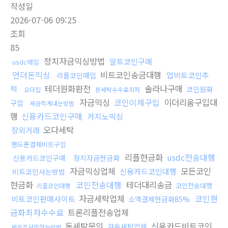
작성일
2026-07-06 09:25
조회
85
정치자금믹싱방법
알트코인구매
usdc매입
언더돈믹싱
비트코인송금대행
업비트코인추
리플코인매입
테더원화환전
솔라나구매
적
코인원화
오다집
돈세탁수수료최저
자금믹싱
코인이체구입
이더리움구입대
구입
세금적게내는방법
행
신용카드코인구매
카지노믹싱
오다세탁
장외거래
핸드폰결제비트구입
리플현금화
usdc전송대행
신용카드코인구매
정치자금현금화
자금믹싱업체
모든코인
신용카드코인대행
비트코인사는방법
현금화
코인전송대행
테더대리송금
코인전송대행
리플코인대행
자금세탁업체
코인현
비트코인판매사이트
소액결제현금화85%
금화최저수수료
트론리플전송업체
돈세탁문의
신용카드비트코인
검돈세탁업체
세무조사피하는방법