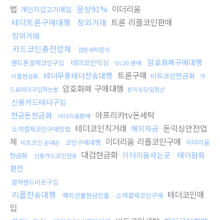
법
문상91%
이더리움
개인지갑고가매입
테더트론구매대행
장외거래
트론 리플코인판매
장외거래
카드코인충전업체
검돈세탁문의
암호화폐구매대행
테더코인믹싱
핸드폰결제코인구입
trc20 판매
트론구매
테더무통테더전송대행
비트코인현금화
리플현금화
카
암호화폐 구매대행
드로테더구입하는법
돈믹싱당일정산
신용카드테더구입
아프리카tv돈세탁
현금돈현금화
이더리움판매
테더코인직거래
돈믹싱안전업
해외자금
소액결제코인구매방법
체
이더리움 리플코인구매
코인구매대행
이더리움
비트코인 손대손
대검현금화
이더리움사는곳
태더원화
현금화
신용카드코인전송
환전
컬쳐랜드비트구입
리플전송대행
테더코인매
해외선물현금인출
소액결제코인구매
입