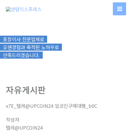
콘
텐
츠
로
건
포장이사 전문업체로
너
오랜경험과 축적된 노하우로
뛰
만족드리겠습니다.
기
자유게시판
x7E_텔레@UPCOIN24 밈코인구매대행_b0C
작성자
텔레@UPCOIN24