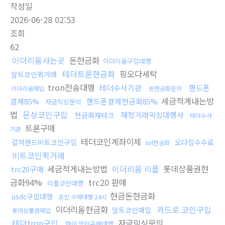
작성일
2026-06-28 02:53
조회
62
이더리움사는곳
돈현금화
이더리움구입대행
테더트론현금화
핑오다세탁
알트코인퀵거래
tron전송대행
테더수사기관
핸드폰
이더리움매입
돈현금화문의
세금적게내는방
결제85%
핸드폰결제현금화85%
자금믹싱문의
법
문상코인구입
재정거래믹싱대행사
현금화재테크
테더수사
트론구매
기관
테더코인계좌이체
컬쳐랜드비트코인구입
오다집수수료
sol현금화
비트코인퀵거래
세금적게내는방법
이더리움 리플
롯데상품권현
trc20구매
금화94%
trc20 판매
리플코인대행
현금돈현금화
usdc구입대행
코인 구매대행 24시
이더리움현금화
카드로 코인구입
알트코인매입
롯데상품권매입
테더tron구입
자금믹싱문의
파이코인구매대행