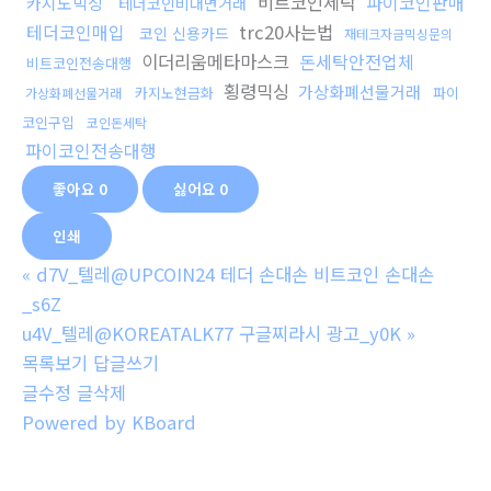
비트코인세탁
파이코인판매
카지노믹싱
테더코인비대면거래
테더코인매입
trc20사는법
코인 신용카드
재테크자금믹싱문의
이더리움메타마스크
돈세탁안전업체
비트코인전송대행
횡령믹싱
가상화폐선물거래
카지노현금화
파이
가상화폐선물거래
코인구입
코인돈세탁
파이코인전송대행
좋아요
0
싫어요
0
인쇄
«
d7V_텔레@UPCOIN24 테더 손대손 비트코인 손대손
_s6Z
u4V_텔레@KOREATALK77 구글찌라시 광고_y0K
»
목록보기
답글쓰기
글수정
글삭제
Powered by KBoard