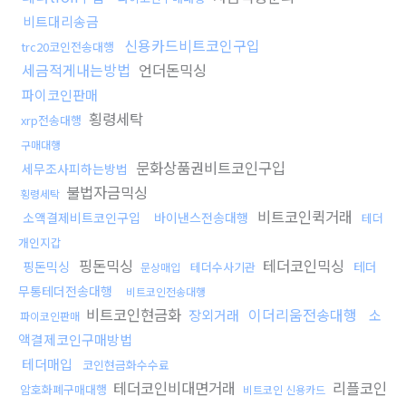
비트대리송금
신용카드비트코인구입
trc20코인전송대행
세금적게내는방법
언더돈믹싱
파이코인판매
횡령세탁
xrp전송대행
구매대행
문화상품권비트코인구입
세무조사피하는방법
불법자금믹싱
횡령세탁
비트코인퀵거래
소액결제비트코인구입
바이낸스전송대행
테더
개인지갑
핑돈믹싱
테더코인믹싱
핑돈믹싱
테더
테더수사기관
문상매입
무통테더전송대행
비트코인전송대행
비트코인현금화
이더리움전송대행
장외거래
소
파이코인판매
액결제코인구매방법
테더매입
코인현금화수수료
테더코인비대면거래
리플코인
암호화폐구매대행
비트코인 신용카드