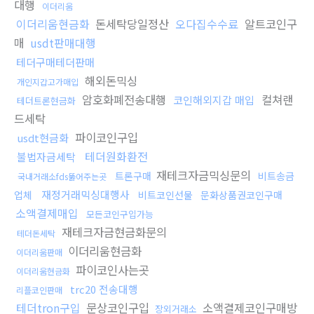
대행
이더리움
이더리움현금화
돈세탁당일정산
오다집수수료
알트코인구
매
usdt판매대행
테더구매테더판매
해외돈믹싱
개인지갑고가매입
암호화폐전송대행
컬쳐랜
코인해외지갑 매입
테더트론현금화
드세탁
파이코인구입
usdt현금화
테더원화환전
불법자금세탁
재테크자금믹싱문의
트론구매
비트송금
국내거래소fds뚫어주는곳
재정거래믹싱대행사
업체
비트코인선물
문화상품권코인구매
소액결제매입
모든코인구입가능
재테크자금현금화문의
테더돈세탁
이더리움현금화
이더리움판매
파이코인사는곳
이더리움현금화
trc20 전송대행
리플코인판매
테더tron구입
문상코인구입
소액결제코인구매방
장외거래소