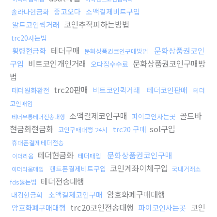
중고오다
소액결제비트구입
솔라나현금화
코인추적피하는방법
알트코인퀵거래
trc20사는법
테더구매
문화상품권코인
횡령현금화
문화상품권코인구매방법
구입
비트코인개인거래
문화상품권코인구매방
오다집수수료
법
trc20판매
비트코인퀵거래
테더코인판매
테더원화환전
테더
코인매입
소액결제코인구매
골드바
파이코인사는곳
테더무통테더전송대행
현금화현금화
sol구입
trc20 구매
코인구매대행 24시
휴대폰결제테더전송
테더현금화
문화상품권코인구매
테더매입
이더리움
코인계좌이체구입
핸드폰결제비트구입
국내거래소
이더리움매입
테더전송대행
fds뚫는법
암호화폐구매대행
소액결제코인구매
대검현금화
trc20코인전송대행
코인
암호화폐구매대행
파이코인사는곳