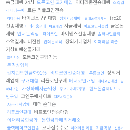
송금대행 24시
모든코인 고가매입
이더리움전송대행
소액결
트론 리플코인전송
제테더구매
바이낸스구입대행
trc20
정치자금세탁
이더리움
휴대폰결제세탁
전송대행
자금세탁
금은돈
이더리움구매
비트코인사는법
비트매입
세탁
언더돈믹싱
바이낸스전송대행
파이코인
솔라나현금화
소액결제테더전환
장외거래업체
언더돈세탁
이더리움 리플
가상화폐선물거래
모든코인구입가능
코인믹싱
돈믹싱업체
컬쳐랜드현금화91%
비트코인전송대행
장외거
무통코인
래업체
구매대행
리플코인구매
테더코인매입
테더코인매입
솔
가상화폐자금믹싱
핸드폰결제비트코
라나구입
중고오다대포통장
코인구매사이트
인구입
검돈세탁문의
테더 손대손
자금세탁업체
비트코인전송대행
리플코인판매
이더리움현금화
돈현금화해외거래소
오다집수수료
블랙테더코인전송
자금믹싱
이더리움 리플
신용카