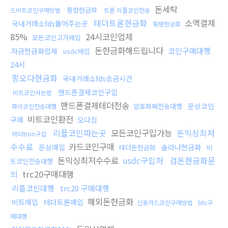
돈세탁
횡령현금화
드비트코인구매방법
트론 리플코인전송
테더트론현금화
소액결제
국내거래소fds뚫어주는곳
횡령현금화
85%
24시코인업체
모든코인고가매입
돈현금화해드립니다
코인구매대행
자금현금화업체
usdc매입
24시
핑오다현금화
국내거래소fds송금시간
핸드폰결제코인구입
비트코인사는법
핸드폰결제테더전송
문상코인
암호화폐전송대행
파이코인전송대행
비트코인환전
구매
오다집
리플코인파는곳
모든코인구입가능
돈믹싱최저
테더tron구입
수수료
카드코인구매
문상매입
솔라나현금화
테더돈현금화
비
돈믹싱최저수수료
usdc구입처
검돈현금화문
트코인전송대행
의
trc20구매대행
리플코인대행
trc20 구매대행
해외돈현금화
비트매입
테더트론매입
신용카드코인구매방법
btc구
매대행