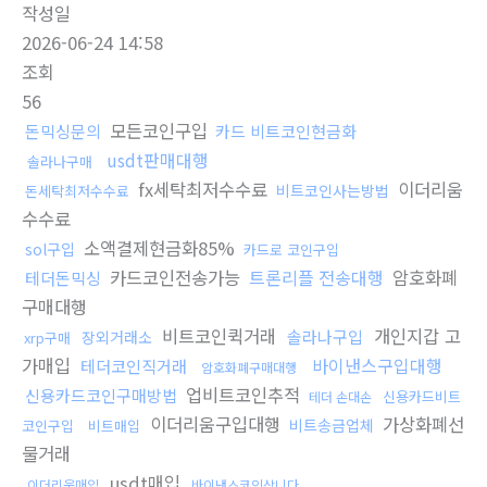
작성일
2026-06-24 14:58
조회
56
모든코인구입
돈믹싱문의
카드 비트코인현금화
usdt판매대행
솔라나구매
fx세탁최저수수료
이더리움
비트코인사는방법
돈세탁최저수수료
수수료
소액결제현금화85%
sol구입
카드로 코인구입
카드코인전송가능
트론리플 전송대행
암호화폐
테더돈믹싱
구매대행
비트코인퀵거래
개인지갑 고
솔라나구입
장외거래소
xrp구매
가매입
바이낸스구입대행
테더코인직거래
암호화폐구매대행
업비트코인추적
신용카드코인구매방법
신용카드비트
테더 손대손
이더리움구입대행
가상화폐선
비트송금업체
코인구입
비트매입
물거래
usdt매입
이더리움매입
바이낸스코인삽니다