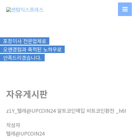
콘
텐
츠
로
건
포장이사 전문업체로
너
오랜경험과 축적된 노하우로
뛰
만족드리겠습니다.
기
자유게시판
z1Y_텔레@UPCOIN24 알트코인매입 비트코인환전 _h6I
작성자
텔레@UPCOIN24