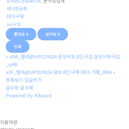
돈믹싱업체
컬쳐랜드현금화91%
테더현금화
테더구매
sol구입
좋아요
0
싫어요
0
인쇄
«
d9A_텔레@UPCOIN24 문상비트코인구입 문상비트구입
_q4B
a3F_텔레@UPCOIN24 알트코인구매 테더 거래_d6N
»
목록보기
답글쓰기
글수정
글삭제
Powered by KBoard
이용약관