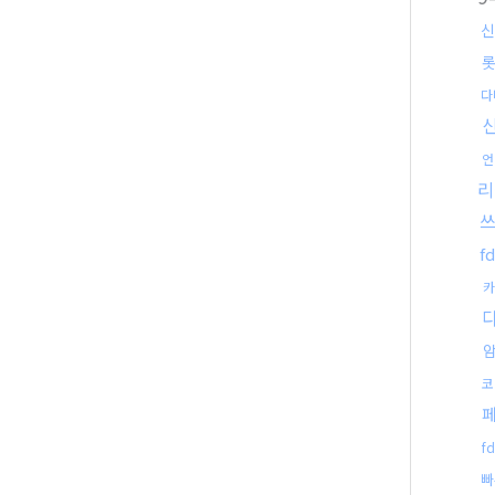
신
롯
다
언
리
f
카
코
f
빠