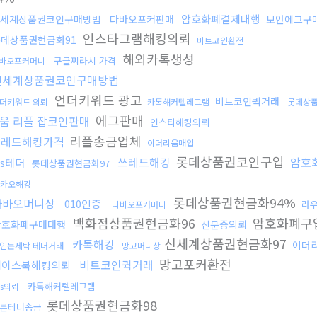
암호화폐결제대행
세계상품권코인구매방법
다바오포커판매
보안에그구
인스타그램해킹의뢰
데상품권현금화91
비트코인환전
해외카톡생성
구글찌라시 가격
바오포커머니
신세계상품권코인구매방법
언더키워드 광고
비트코인퀵거래
더키워드 의뢰
카톡해커텔레그램
롯데상
에그판매
움 리플 잡코인판매
인스타해킹의뢰
리플송금업체
쓰레드해킹가격
이더리움매입
롯데상품권코인구입
쓰레드해킹
암호
ds테더
롯데상품권현금화97
카오해킹
롯데상품권현금화94%
다바오머니상
010인증
라
다바오포커머니
백화점상품권현금화96
암호화폐구
암호화폐구매대행
신분증의뢰
신세계상품권현금화97
카톡해킹
이더
인돈세탁 테더거래
망고머니상
망고포커환전
비트코인퀵거래
페이스북해킹의뢰
카톡해커텔레그램
ds의뢰
롯데상품권현금화98
른테더송금