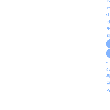
f
카
라
신
롯
«
a
P