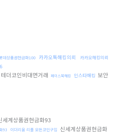
카카오톡해킹의뢰
카카오해킹의뢰
롯데상품권현금화100
6
테더코인비대면거래
보안
인스타해킹
페이스북해킹
신세계상품권현금화93
신세계상품권현금화
이더리움 리플 모든코인구입
화93