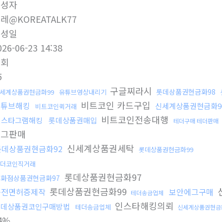
작성자
레@KOREATALK77
작성일
026-06-23 14:38
조회
5
구글찌라시
롯데상품권현금화98
세계상품권현금화99
유튜브영상내리기
비트코인 카드구입
유튜브해킹
신세계상품권현금화9
비트코인퀵거래
비트코인전송대행
인스타그램해킹
롯데상품권매입
테더구매 테더판매
에그판매
신세계상품권세탁
롯데상품권현금화92
롯데상품권현금화99
더코인직거래
롯데상품권현금화97
백화점상품권현금화97
롯데상품권현금화99
운전면허증제작
보안에그구매
테더송금업체
인스타해킹의뢰
롯데상품권코인구매방법
테더송금업체
신세계상품권현금
4%