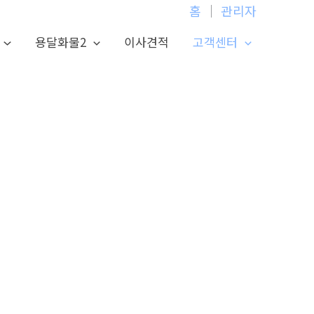
홈
│
관리자
용달화물2
이사견적
고객센터