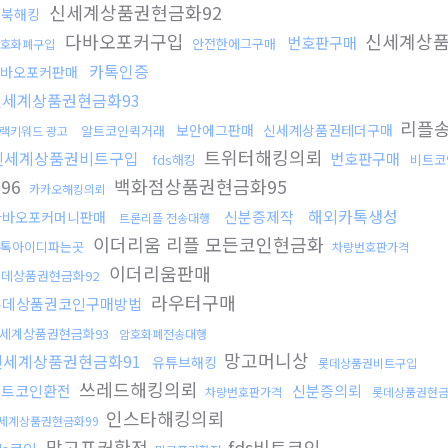
신세계상품권현금화92
페북해킹
다바오포커구입
신세계상품
번호판구매
안전한에그구매
호화폐구입
카톡인증
바오포커판매
신세계상품권현금화93
리플
보안에그판매
신세계상품권테더구매
알트코인퀵거래
랙키워드 광고
트위터해킹의뢰
신세계상품권비트구입
번호판구매
fds해킹
비트코
96
백화점상품권현금화95
카카오해킹의뢰
해외카톡생성
신분증제작
다바오포커머니판매
트론리플 전송대행
이더리움 리플 모든코인현금화
톡아이디파는곳
차량번호판가격
이더리움판매
데상품권현금화92
라우터구매
롯데상품권코인구매방법
세계상품권현금화93
암호화폐전송대행
망고머니상
신세계상품권현금화91
유튜브해킹
롯데상품권비트구입
쓰레드해킹의뢰
비트코인환전
신분증의뢰
차량번호판가격
롯데상품권현금
인스타해킹의뢰
세계상품권현금화99
망고포커환전
fds비트코인