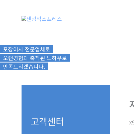
콘
텐
츠
로
건
너
포장이사 전문업체로
뛰
오랜경험과 축적된 노하우로
기
만족드리겠습니다.
고객센터
x