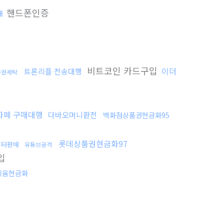
핸드폰인증
매
비트코인 카드구입
이더
트론리플 전송대행
품권세탁
화폐 구매대행
다바오머니환전
백화점상품권현금화95
롯데상품권현금화97
우터판매
유튜브공격
입
리움현금화