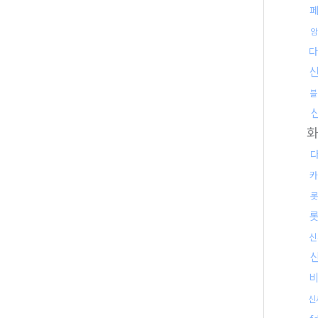
암
다
블
화
카
롯
신
신