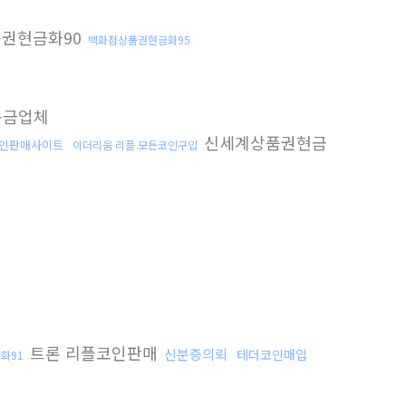
권현금화90
백화점상품권현금화95
송금업체
신세계상품권현금
인판매사이트
이더리움 리플 모든코인구입
트론 리플코인판매
신분증의뢰
테더코인매입
화91