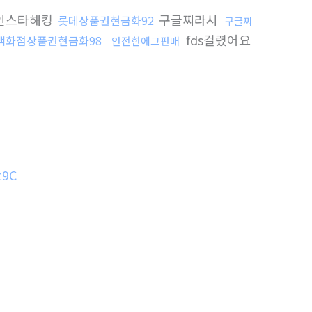
인스타해킹
구글찌라시
롯데상품권현금화92
구글찌
fds걸렸어요
백화점상품권현금화98
안전한에그판매
9C