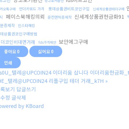
ds코인
망고포커환전
롯데상품권비트코인구입
언더키워드 가격
카오톡구매
신세계상품권테더구매
페이스북해킹의뢰
신세계상품권현금화91
시
운전면허증제작
분증제작
인스타해킹
데상품권코인구매방법
보안에그구매
테더코인비대면거래
fds가격제안
좋아요
0
싫어요
0
인쇄
s0U_텔레@UPCOIN24 이더리움 삽니다 이더리움현금화_t
9E_텔레@UPCOIN24 리플구입 테더 거래_k7H
»
목록보기
답글쓰기
글수정
글삭제
owered by KBoard