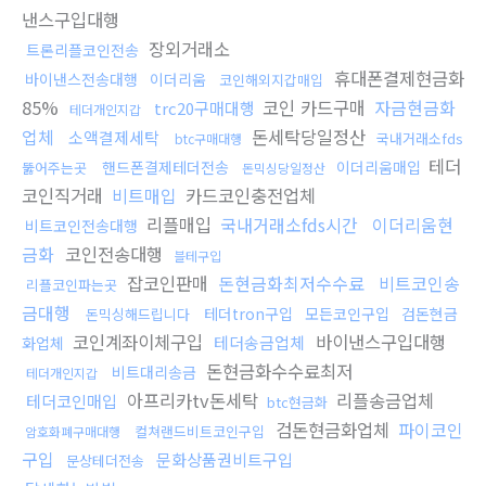
낸스구입대행
장외거래소
트론리플코인전송
휴대폰결제현금화
바이낸스전송대행
이더리움
코인해외지갑매입
85%
코인 카드구매
자금현금화
trc20구매대행
테더개인지갑
업체
돈세탁당일정산
소액결제세탁
국내거래소fds
btc구매대행
테더
핸드폰결제테더전송
이더리움매입
뚫어주는곳
돈믹싱당일정산
코인직거래
비트매입
카드코인충전업체
리플매입
국내거래소fds시간
이더리움현
비트코인전송대행
금화
코인전송대행
블테구입
잡코인판매
돈현금화최저수수료
비트코인송
리플코인파는곳
금대행
테더tron구입
모든코인구입
검돈현금
돈믹싱해드립니다
코인계좌이체구입
바이낸스구입대행
테더송금업체
화업체
돈현금화수수료최저
비트대리송금
테더개인지갑
아프리카tv돈세탁
리플송금업체
테더코인매입
btc현금화
검돈현금화업체
파이코인
컬쳐랜드비트코인구입
암호화폐구매대행
구입
문화상품권비트구입
문상테더전송