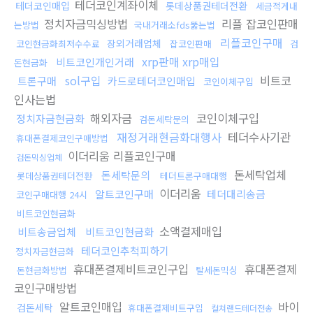
테더코인계좌이체
테더코인매입
롯데상품권테더전환
세금적게내
정치자금믹싱방법
리플 잡코인판매
는방법
국내거래소fds뚫는법
리플코인구매
장외거래업체
코인현금화최저수수료
잡코인판매
검
xrp판매 xrp매입
비트코인개인거래
돈현금화
sol구입
비트코
트론구매
카드로테더코인매입
코인이체구입
인사는법
해외자금
코인이체구입
정치자금현금화
검돈세탁문의
재정거래현금화대행사
테더수사기관
휴대폰결제코인구매방법
이더리움 리플코인구매
검돈믹싱업체
돈세탁업체
돈세탁문의
롯데상품권테더전환
테더트론구매대행
이더리움
알트코인구매
테더대리송금
코인구매대행 24시
비트코인현금화
소액결제매입
비트송금업체
비트코인현금화
테더코인추척피하기
정치자금현금화
휴대폰결제비트코인구입
휴대폰결제
돈현금화방법
탈세돈믹싱
코인구매방법
알트코인매입
바이
검돈세탁
휴대폰결제비트구입
컬쳐랜드테더전송