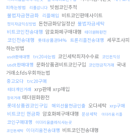
빗썸코인추적
피하는방법
리플삽니다
불법자금현금화
비트코인판매사이트
리플매입
돈현금화당일정산
불법자금세탁
정치자금믹싱방법
비트코인전송대행
암호화폐구매대행
테더원화환전
코인전송대행
세무조사피
트론리플전송대행
롯데상품권94%
하는방법
코인세탁최저수수료
trc20사는법
usdt판매대행
코인돈믹싱
문화상품권비트코인구입
국내
usdt판매대행
코인현금직거래
거래소fds우회하는법
중고오다
trc20구매
xrp판매 xrp매입
테더개인거래
태더원화환전
장외거래
롯데상품권코인구입
오다세탁
해외선물현금인출
xrp구매
비트코인 현금화
암호화폐구매대행
문상세탁
이더리움 리플
코인구매대행
이더리움클레식사는곳
비트코인전송대행
이더리움전송대행
코인돈세탁