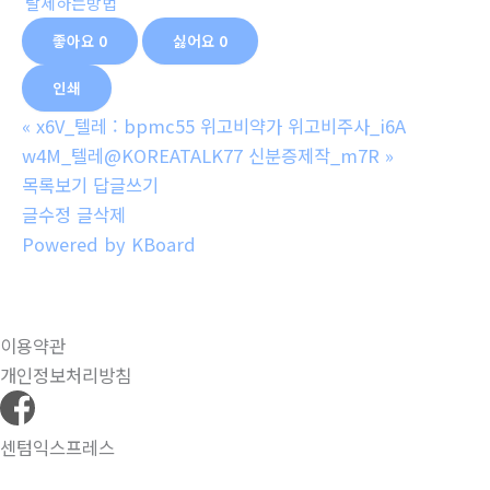
탈세하는방법
좋아요
0
싫어요
0
인쇄
«
x6V_텔레 : bpmc55 위고비약가 위고비주사_i6A
w4M_텔레@KOREATALK77 신분증제작_m7R
»
목록보기
답글쓰기
글수정
글삭제
Powered by KBoard
이용약관
개인정보처리방침
센텀익스프레스