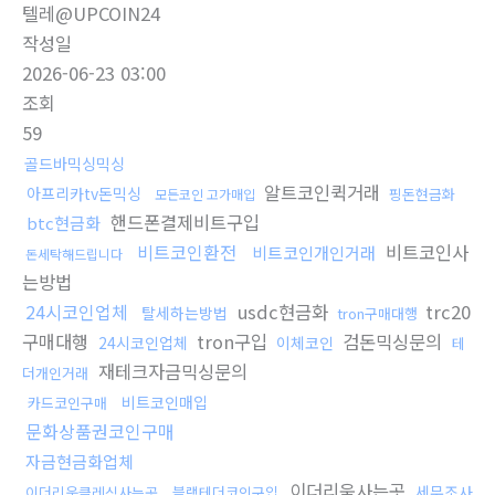
텔레@UPCOIN24
작성일
2026-06-23 03:00
조회
59
골드바믹싱믹싱
알트코인퀵거래
아프리카tv돈믹싱
핑돈현금화
모든코인 고가매입
핸드폰결제비트구입
btc현금화
비트코인환전
비트코인사
비트코인개인거래
돈세탁해드립니다
는방법
24시코인업체
usdc현금화
trc20
탈세하는방법
tron구매대행
구매대행
tron구입
검돈믹싱문의
24시코인업체
이체코인
테
재테크자금믹싱문의
더개인거래
비트코인매입
카드코인구매
문화상품권코인구매
자금현금화업체
이더리움사는곳
세무조사
이더리움클레식사는곳
블랙테더코인구입