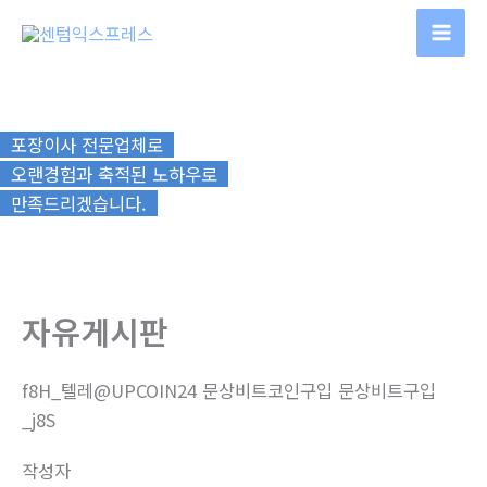
콘
텐
츠
로
건
포장이사 전문업체로
너
오랜경험과 축적된 노하우로
뛰
만족드리겠습니다.
기
자유게시판
f8H_텔레@UPCOIN24 문상비트코인구입 문상비트구입
_j8S
작성자