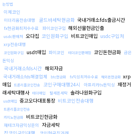
는방법
이체코인
골드바세탁현금화
국내거래소fds출금시간
이더리움전송대행
해외선물현금인출
fx현금화최저수수료
파이코인구입
오다집
코인원화구입
비트코인매입
usdc구입처
usdc판매처
xrp전송대행
usdt매입
코인돈현금화
파이코인
금은
코인원화구입
테더코인판매함
돈믹싱
국내거래소fds시간
해외자금
xrp
국내거래소fds해결업체
fx믹싱최저수수료
btc현금화
해외돈현금화
매입
코인구매대행24시
재정거
아프리카tv돈믹싱
트론리플코인전송
래세탁대행사
솔라나원화구입
탈세돈세탁
테더매입
중고오다대포통장
비트코인전송대행
usdt매입
트론리플코인전송
비트코인현금화
카지노현금화
자금세탁
재테크자금믹싱문의
잡코인구입대행
코인현금직거래