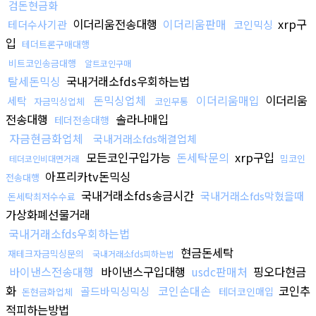
검돈현금화
이더리움전송대행
이더리움판매
xrp구
테더수사기관
코인믹싱
입
테더트론구매대행
비트코인송금대행
알트코인구매
탈세돈믹싱
국내거래소fds우회하는법
돈믹싱업체
이더리움매입
이더리움
세탁
자금믹싱업체
코인무통
전송대행
솔라나매입
테더전송대행
자금현금화업체
국내거래소fds해결업체
모든코인구입가능
돈세탁문의
xrp구입
밈코인
테더코인비대면거래
아프리카tv돈믹싱
전송대행
국내거래소fds송금시간
국내거래소fds막혔을때
돈세탁최저수수료
가상화폐선물거래
국내거래소fds우회하는법
현금돈세탁
재테크자금믹싱문의
국내거래소fds피하는법
바이낸스전송대행
바이낸스구입대행
usdc판매처
핑오다현금
화
코인손대손
코인추
골드바믹싱믹싱
테더코인매입
돈현금화업체
적피하는방법