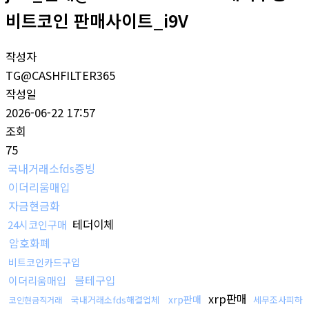
비트코인 판매사이트_i9V
작성자
TG@CASHFILTER365
작성일
2026-06-22 17:57
조회
75
국내거래소fds증빙
이더리움매입
자금현금화
테더이체
24시코인구매
암호화폐
비트코인카드구입
블테구입
이더리움매입
xrp판매
xrp판매
국내거래소fds해결업체
세무조사피하
코인현금직거래