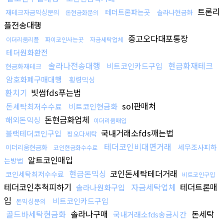
트론리
테더트론파는곳
재테크자금믹싱문의
솔라나현금화
돈현금화문의
플전송대행
중고오다대포통장
이더리움리플
파이코인사는곳
자금세탁업체
테더원화환전
솔라나전송대행
현금화재테크
비트코인카드구입
현금화재테크
암호화폐구매대행
횡령믹싱
환치기
빗썸fds푸는법
sol판매처
돈세탁최저수수료
비트코인현금화
돈현금화업체
해외돈믹싱
이더리움매입
국내거래소fds깨는법
블랙테더코인구입
핑오다세탁
테더코인비대면거래
세무조사피하
이더리움현금화
코인현금화수수료
알트코인매입
는방법
현금돈믹싱
코인돈세탁테더거래
코인세탁최저수수료
비트코인구입
테더코인추척피하기
자금세탁업체
테더트론매
솔라나원화구입
입
비트코인카드구입
돈믹싱문의
골드바세탁현금화
솔라나구매
돈세탁
국내거래소fds송금시간