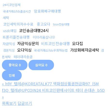
24시코인업체
암호화폐구매대행
국내거래소fds출금시간
세탁
코인세탁최저수수료
중고오다
tron전송대행
코인송금대행24시
usdc매입
트론리플전송대행
이더리움삽니다
자금믹싱문의
비트코인전송대행
오다집
자금믹싱
오다믹싱
가상화폐자금세탁
검돈믹싱
국내거래소fds우회하는법
검
테더대리송금
돈세탁
좋아요
0
싫어요
0
인쇄
«
h9Y_텔레@KOREATALK77 백화점상품권현금화97_l5M
f3Q_텔레@UPCOIN24 비트코인판매사이트 테더 손대손_b5D
»
목록보기
답글쓰기