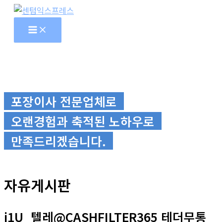
콘
텐
츠
로
건
너
뛰
포장이사 전문업체로
기
오랜경험과 축적된 노하우로
만족드리겠습니다.
자유게시판
j1U_텔레@CASHFILTER365 테더무통