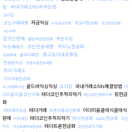
국내거래소fds피하는법
법
오다집
자금믹싱
코인구매대행
핑오다현금화
비트송금업체
코인돈현금화
xrp구매
잡코인판매
핑돈믹싱
불법자금현금화
코인전송대행
카지노현금화
믹싱재테크
중고오다대포통장
솔라나매입
암호화폐
현금돈믹싱
트론리플전송대행
장외거래소
이더리움현금화
골드바믹싱믹싱
오다집
국내거래소fds해결방법
이
trc20원화구입
테더코인추척피하기
핑현금
더리움리플코인구매
테더코인계좌이체
화
테더거래
이더리움클레식클레식
테더대리송금
트론리플코인판매
판매
테더코인추척피하기
테더현금화
usdc현금화
비트매입
코인
테더트론현금화
믹싱
코인현금직거래
가상화폐자금현금화