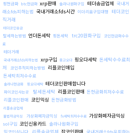
xrp판매
테더송금업체
국내거
핑현금화
btc현금화
솔라나원화구입
국내거래소fds시간
테더코인
래소fds피하는법
이더리움구입대행
직거래
테더코인송금
언더돈세탁
trc20원화구입
탈세하는방법
핑돈세탁
코인현금화수수
료
테더거래
xrp구입
핑오다세탁
돈세탁수수료최
국내거래소fds피하는법
중고오다
저
리플코인매입
코인추적피하는방법
돈세탁최저수수료
테더코인판매합니다
솔라나현금화
핑오다세탁
탈세돈세탁
리플코인판매
돈현금화최저수수료
파이코인사는곳
코인믹싱
리플코인판매
돈현금화방법
리플송금업체
가상화폐자금믹싱
가상화폐자금믹싱
불법자금믹싱
fx세탁최저수수료
코인신용카드
sol구입
솔라나원화구입
리플송금업체
잡코인판매
밈코인삽니다
국내거래소fds우회하는