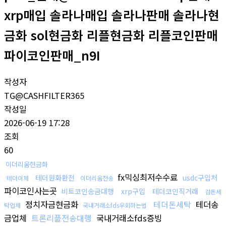
xrp매입 솔라나매입 솔라나판매 솔라나현
금화 sol현금화 리플현금화 리플코인판매
파이코인판매_n9I
작성자
TG@CASHFILTER365
작성일
2026-06-19 17:28
조회
60
이더리움현금화
fx믹싱최저수수료
테더원화환전
usdc구입처
테더이체
이더리움전송
파이코인사는곳
비트코인송금대행
xrp구입
테더코인직거래
검돈세
정치자금현금화
테더돈세탁
테더송
탁업체
국내거래소fds우회하는법
금업체
트론리플전송대행
국내거래소fds증빙