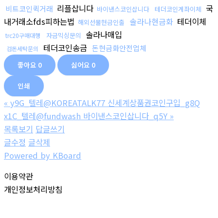
리플삽니다
국
비트코인퀵거래
바이낸스코인삽니다
테더코인계좌이체
내거래소fds피하는법
솔라나현금화
테더이체
해외선물현금인출
솔라나매입
자금믹싱문의
trc20구매대행
테더코인송금
돈현금화안전업체
검돈세탁문의
좋아요
0
싫어요
0
인쇄
«
y9G_텔레@KOREATALK77 신세계상품권코인구입_g8Q
x1C_텔레@fundwash 바이낸스코인삽니다_q5Y
»
목록보기
답글쓰기
글수정
글삭제
Powered by KBoard
이용약관
개인정보처리방침