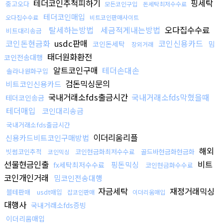
테더코인추척피하기
핑세탁
중고오다
모든코인구입
돈세탁최저수수료
테더코인매입
오다집수수료
비트코인판매사이트
탈세하는방법
세금적게내는방법
오다집수수료
비트대리송금
코인돈현금화
usdc판매
코인신용카드
코인돈세탁
밈
장외거래
태더원화환전
코인전송대행
알트코인구매
테더손대손
솔라나원화구입
검돈믹싱문의
비트코인신용카드
국내거래소fds출금시간
국내거래소fds막혔을때
테더코인송금
테더매입
코인대리송금
국내거래소fds출금시간
이더리움리플
신용카드비트코인구매방법
해외
빗썸코인추적
코인현금화최저수수료
골드바현금화현금화
코인믹싱
선물현금인출
비트
핑돈믹싱
fx세탁최저수수료
코인현금화수수료
코인개인거래
밈코인전송대행
자금세탁
재정거래믹싱
블테판매
usdt매입
잡코인판매
이더리움매입
대행사
국내거래소fds증빙
이더리움매입