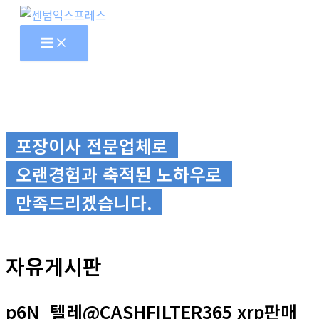
콘
텐
츠
로
건
너
뛰
포장이사 전문업체로
기
오랜경험과 축적된 노하우로
만족드리겠습니다.
자유게시판
p6N_텔레@CASHFILTER365 xrp판매