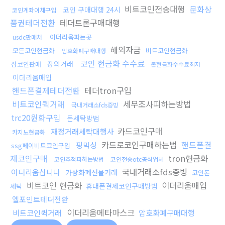
비트코인전송대행
문화상
코인 구매대행 24시
코인계좌이체구입
품권테더전환
테더트론구매대행
이더리움파는곳
usdc판매처
해외자금
모든코인현금화
비트코인현금화
암호화폐구매대행
코인 현금화 수수료
장외거래
잡코인판매
돈현금화수수료최저
이더리움매입
핸드폰결제테더전환
테더tron구입
비트코인퀵거래
세무조사피하는방법
국내거래소fds증빙
trc20원화구입
돈세탁방법
카드코인구매
재정거래세탁대행사
카지노현금화
카드로코인구매하는법
핸드폰결
핑믹싱
ssg페이비트코인구입
제코인구매
tron현금화
코인추적피하는방법
코인전송otc공식업체
국내거래소fds증빙
이더리움삽니다
가상화폐선물거래
코인돈
비트코인 현금화
이더리움매입
휴대폰결제코인구매방법
세탁
엘포인트테더전환
이더리움메타마스크
비트코인퀵거래
암호화폐구매대행