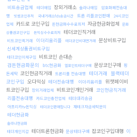
장외거래소
비트송금업체
테더매입
솔라나매입
암호화폐전송대
트론 리플코인판매
행
24시코인
빗썸코인추적
국내거래소fds송금시간
카드로 코인구입
자금현금화업체
업체
돈현금화수수료최저
문화
테더코인직거래
상품권코인구입
돈믹싱수수료최저
문상비트구입
이더리움리플
비트코인퀵거래
테더코인비대면거래
신세계상품권비트구입
비트코인 손대손
테더코인이체구입
검돈현금화문의
문상코인구매
btc현금화
핑
엘포인트테더구매
코인현금직거래
테더거래
블랙테더
돈세탁
트론리플 전송대행
코인구입
오다믹싱
위챗페이비
테더전송대행
이더리움리플
트코인구입
비트코인개인거래
코인현금직거래
장외거래업체
리플전송대행
테더대리송금
카드코인충전업체
아프리카tv돈믹싱
재테크자금세탁문의
테더코인판매합니다
테더현금화
솔라나현금화
테더트론현금화
잡코인구입대행
이
문상테더구매
테더개인지갑