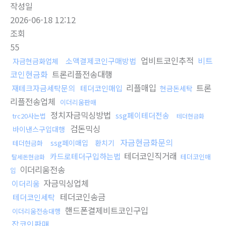
작성일
2026-06-18 12:12
조회
55
업비트코인추적
비트
소액결제코인구매방법
자금현금화업체
코인현금화
트론리플전송대행
리플매입
트론
재테크자금세탁문의
테더코인매입
현금돈세탁
리플전송업체
이더리움판매
정치자금믹싱방법
ssg페이테더전송
trc20사는법
테더현금화
검돈믹싱
바이낸스구입대행
자금현금화문의
ssg페이매입
환치기
테더현금화
테더코인직거래
카드로테더구입하는법
테더코인매
탈세돈현금화
이더리움전송
입
자금믹싱업체
이더리움
테더코인송금
테더코인세탁
핸드폰결제비트코인구입
이더리움전송대행
잡코인판매