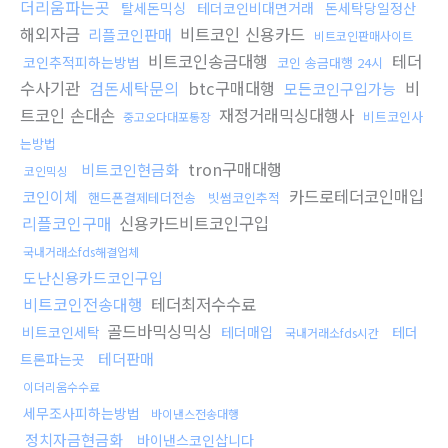
더리움파는곳
탈세돈믹싱
테더코인비대면거래
돈세탁당일정산
해외자금
비트코인 신용카드
리플코인판매
비트코인판매사이트
비트코인송금대행
테더
코인추적피하는방법
코인 송금대행 24시
수사기관
검돈세탁문의
btc구매대행
비
모든코인구입가능
트코인 손대손
재정거래믹싱대행사
비트코인사
중고오다대포통장
는방법
tron구매대행
비트코인현금화
코인믹싱
카드로테더코인매입
코인이체
핸드폰결제테더전송
빗썸코인추적
리플코인구매
신용카드비트코인구입
국내거래소fds해결업체
도난신용카드코인구입
비트코인전송대행
테더최저수수료
골드바믹싱믹싱
비트코인세탁
테더매입
테더
국내거래소fds시간
테더판매
트론파는곳
이더리움수수료
세무조사피하는방법
바이낸스전송대행
정치자금현금화
바이낸스코인삽니다