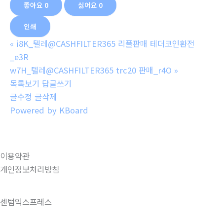
좋아요
0
싫어요
0
인쇄
«
i8K_텔레@CASHFILTER365 리플판매 테더코인환전
_e3R
w7H_텔레@CASHFILTER365 trc20 판매_r4O
»
목록보기
답글쓰기
글수정
글삭제
Powered by KBoard
이용약관
개인정보처리방침
센텀익스프레스