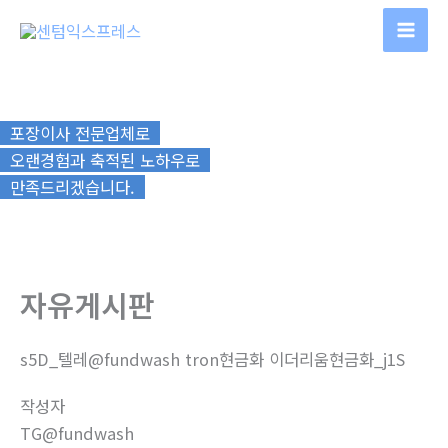
콘
텐
츠
로
건
포장이사 전문업체로
너
오랜경험과 축적된 노하우로
뛰
만족드리겠습니다.
기
자유게시판
s5D_텔레@fundwash tron현금화 이더리움현금화_j1S
작성자
TG@fundwash