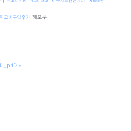
위고비처방
마운자로안전거래
위고비재고
아드레닌
해포쿠
위고비구입후기
Q
화_p4D
»