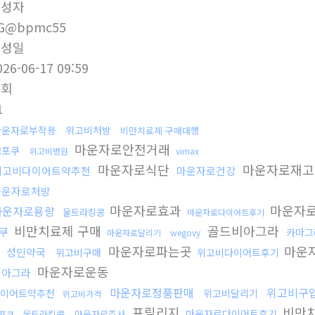
작성자
G@bpmc55
작성일
026-06-17 09:59
조회
1
마운자로부작용
위고비처방
비만치료제 구매대행
마운자로안전거래
해포쿠
위고비병원
vimax
마운자로식단
마운자로재
위고비다이어트약추천
마운자로건강
마운자로처방
마운자로효과
마운자
마운자로용량
울트라킹콩
마운자로다이어트후기
비만치료제 구매
골드비아그라
쿠
카마그
마운자로달리기
wegovy
마운자로파는곳
마운
성인약국
위고비구매
위고비다이어트후기
마운자로운동
비아그라
마운자로정품판매
위고비구
이어트약추천
위고비달리기
위고비가격
프릴리지
비만치
마운자로다이어트후기
울트라킹콩
마운자로주사
포쿠