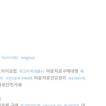
고
wegovy
위고비삭센다
로식이요법
마운자로구매대행
위고비국내출시
해
마운자로건강관리
라
비만치료제 구매대행
마운자로구입
자로안전거래
입
료제 구매
마
위고비성인병
위고비약국
비만치료제 구입