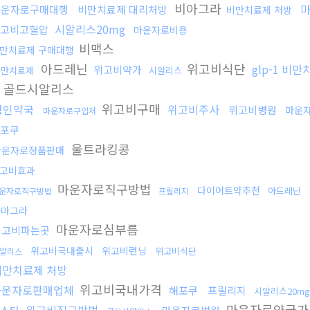
비아그라
마운자로구매대행
비만치료제 대리처방
비만치료제 처방
시알리스20mg
고비고혈압
마운자로비용
비맥스
만치료제 구매대행
아드레닌
위고비식단
glp-1 비
위고비약가
비만치료제
시알리스
골드시알리스
위고비구매
성인약국
위고비주사
위고비병원
마운
마운자로구입처
포쿠
울트라킹콩
마운자로정품판매
고비효과
마운자로직구방법
다이어트약추천
아드레닌
운자로직구방법
프릴리지
카마그라
마운자로심부름
위고비파는곳
위고비국내출시
위고비런닝
위고비식단
알리스
비만치료제 처방
위고비국내가격
마운자로판매업체
해포쿠
프릴리지
시알리스20mg
마운자로약국