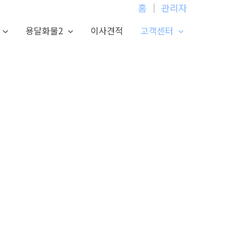
홈
│
관리자
용달화물2
이사견적
고객센터