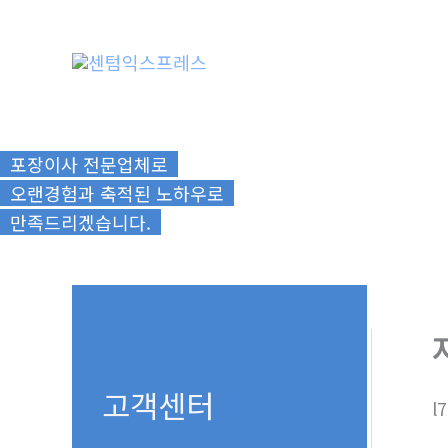
콘
텐
츠
로
건
너
포장이사 전문업체로
뛰
오랜경험과 축적된 노하우로
기
만족드리겠습니다.
고객센터
l