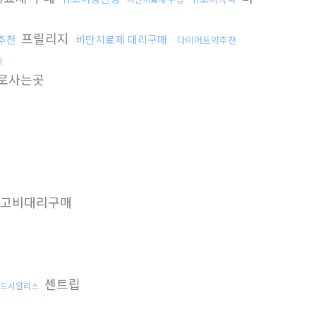
프릴리지
추천
비만치료제 대리구매
다이어트약추천
체
로사는곳
고비대리구매
센트립
드시알리스