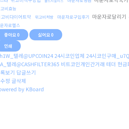
위고비직구방법
스타
마운자로병원
골드시알리스
위고비효능
마운자로달리기
위고비다이어트약
마운자로구입후기
위고비처방
운자로헬스
좋아요
0
싫어요
0
인쇄
h1W_텔레@UPCOIN24 24시코인업체 24시코인구매_u7
4A_텔레@CASHFILTER365 비트코인개인간거래 테더 현금
목록보기
답글쓰기
글수정
글삭제
owered by KBoard