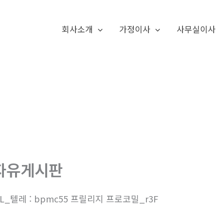
회사소개
가정이사
사무실이사
자유게시판
7L_텔레 : bpmc55 프릴리지 프로코밀_r3F