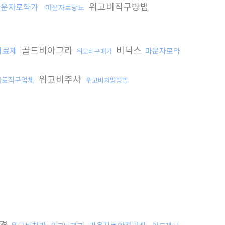
위고비직구방법
마운자로약가
마운자로당뇨
골드비아그라
비닉스
만치료제
마운자로약
위고비구매가
위고비주사
자로직구업체
위고비처방방법
가격