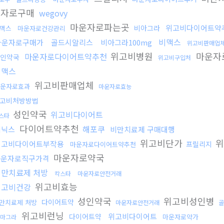
운자로구매
wegovy
마운자로파는곳
위고비다이어트약
비아그라
맥스
마운자로건강관리
비맥스
마운자로구매가
골드시알리스
비아그라100mg
위고비판매업
위고비병원
마운자
마운자로다이어트약추천
인약국
위고비구입처
비맥스
위고비판매업체
운자로효과
마운자로효능
고비처방방법
성인약국
위고비다이어트
스타
다이어트약추천
해포쿠
비닉스
비만치료제 구매대행
위고비단가
위
위고비다이어트부작용
프릴리지
마운자로다이어트약추천
마운자로약국
마운자로직구가격
비만치료제 처방
칵스타
마운자로안전거래
위고비효능
위고비건강
성인약국
위고비성인병
다이어트약
만치료제 처방
마운자로안전거래
골
위고비런닝
위고비다이어트
다이어트약
마운자로약가
마그라