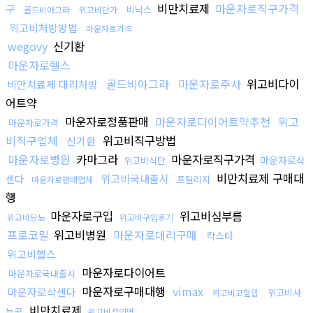
비만치료제
마운자로직구가격
구
비닉스
골드비아그라
위고비단가
위고비처방방법
마운자로가격
wegovy
신기환
마운자로헬스
골드비아그라
마운자로주사
위고비다이
비만치료제 대리처방
어트약
마운자로정품판매
마운자로다이어트약추천
위고
마운자로가격
비직구업체
위고비직구방법
신기환
마운자로병원
카마그라
마운자로직구가격
마운자로삭
위고비식단
비만치료제 구매대
위고비국내출시
센다
프릴리지
마운자로판매업체
행
마운자로구입
위고비심부름
위고비당뇨
위고비구입후기
프로코밀
위고비병원
마운자로대리구매
칵스타
위고비헬스
마운자로다이어트
마운자로국내출시
마운자로구매대행
vimax
마운자로삭센다
위고비사
위고비고혈압
비만치료제
는곳
위고비성인병