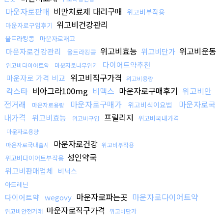
마운자로판매
비만치료제 대리구매
위고비부작용
위고비건강관리
마운자로구입후기
울트라킹콩
마운자로재고
위고비효능
위고비운동
마운자로건강관리
위고비단가
울트라킹콩
다이어트약추천
위고비다이어트약
마운자로나무위키
위고비직구가격
마운자로 가격 비교
위고비용량
칵스타
비아그라100mg
비맥스
마운자로구매후기
위고비안
전거래
마운자로구매가
마운자로국
위고비식이요법
마운자로용량
내가격
프릴리지
위고비효능
위고비국내가격
위고비구입
마운자로용량
마운자로건강
마운자로국내출시
위고비부작용
성인약국
위고비다이어트부작용
위고비판매업체
비닉스
아드레닌
마운자로파는곳
마운자로다이어트약
다이어트약
wegovy
마운자로직구가격
위고비안전거래
위고비단가