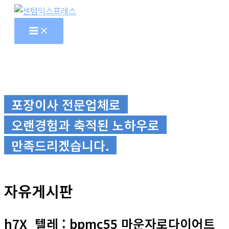
콘
텐
츠
로
건
너
뛰
포장이사 전문업체로
기
오랜경험과 축적된 노하우로
만족드리겠습니다.
자유게시판
h7X_텔레 : bpmc55 마운자로다이어트