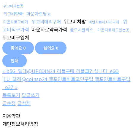
위고비파는곳
마운자로당뇨
위고비약국
위고비처방
위
위고비대리구매
마운자로구매가
비만치료제 대리구매
고비직구가격
마운자로약국가격
골드시알리스
마운자로재고있는곳
위고비구입처
좋아요
0
싫어요
0
인쇄
«
b5G_텔레@UPCOIN24 리플구매 리플코인삽니다_e6O
j1U_텔레@coinsp24 엘포인트비트코인구입 엘포인트비트구입
_o3Z
»
목록보기
답글쓰기
글수정
글삭제
이용약관
개인정보처리방침