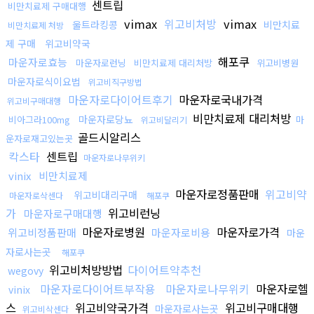
센트립
비만치료제 구매대행
vimax
위고비처방
vimax
울트라킹콩
비만치료
비만치료제 처방
제 구매
위고비약국
해포쿠
마운자로효능
마운자로런닝
비만치료제 대리처방
위고비병원
마운자로식이요법
위고비직구방법
마운자로다이어트후기
마운자로국내가격
위고비구매대행
비만치료제 대리처방
마운자로당뇨
비아그라100mg
마
위고비달리기
골드시알리스
운자로재고있는곳
칵스타
센트립
마운자로나무위키
vinix
비만치료제
마운자로정품판매
위고비약
위고비대리구매
마운자로삭센다
해포쿠
가
위고비런닝
마운자로구매대행
마운자로병원
마운자로가격
위고비정품판매
마운자로비용
마운
자로사는곳
해포쿠
위고비처방방법
다이어트약추천
wegovy
마운자로다이어트부작용
마운자로나무위키
마운자로헬
vinix
스
위고비약국가격
위고비구매대행
마운자로사는곳
위고비삭센다