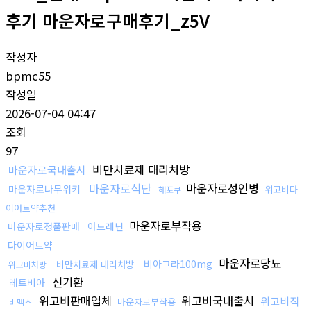
후기 마운자로구매후기_z5V
작성자
bpmc55
작성일
2026-07-04 04:47
조회
97
비만치료제 대리처방
마운자로국내출시
마운자로식단
마운자로성인병
마운자로나무위키
위고비다
해포쿠
이어트약추천
마운자로부작용
마운자로정품판매
아드레닌
다이어트약
마운자로당뇨
비아그라100mg
비만치료제 대리처방
위고비처방
신기환
레트비아
위고비판매업체
위고비국내출시
위고비직
마운자로부작용
비맥스