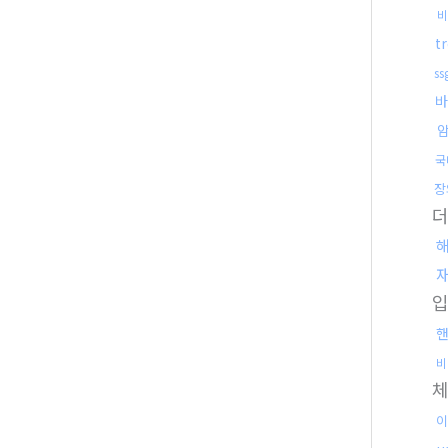
비
t
s
바
국
장
비
이