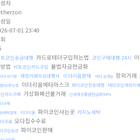
작성자
etherzon
작성일
026-07-01 23:40
조회
5
카드로테더구입하는법
이
비트코인송금대행
코인구매대행 24시
매방법
불법자금현금화
비트코인카드구입
장외거래
이더리움판매
재정거래믹싱대행사
더수사기관
테더 손대손
이더리움메타마스크
파이코인전송대행
테더코인계좌이
썸fds푸는법
가상화폐선물거래
코인카드구매
신세계상품권현금화94%
더구매
파이코인사는곳
카지노세탁
이더리움
금세탁업체
오다집수수료
이더리움
파이코인판매
더코인송금
sdc구입처