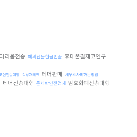
더리움전송
휴대폰결제코인구
해외선물현금인출
테더판매
세무조사피하는방법
코인전송대행
믹싱재테크
테더전송대행
암호화폐전송대행
돈세탁안전업체
체