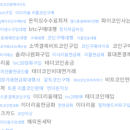
트코인판매사이트
ron구입
이더리움 리플코인구매
돈믹싱수수료최저
파이코인사
sg페이코인구매방법
핸드폰결제테더전환
btc구매대행
정치자금믹싱
이낸스구입대행
코인구매대행
암호화폐전송대행
구매대행
리플전송대행
소액결제비트코인구입
코인구
코인구매사이트
내거래소fds깨는법
솔라나원화구입
휴대폰결
이더리움현금화
리플현금화
외거래소
더리움
테더코인송금
trc20원화구입
테더코인비대면거래
해외선물현금인출
비트코인
재정거래현금화대행사
알트코인구매
테더코인추척피하기
입처
트론 리플코인판매
언더돈믹싱
이더리움매입
테더코인매입
핸드폰결제코인구입
trc20판매
이더리움현금화
이더리움
컬쳐랜드비트구
돈현금화
트코인현금화
체크카드
코인믹싱
해외돈세탁
더리움구입대행