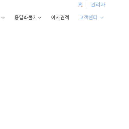
홈
│
관리자
용달화물2
이사견적
고객센터