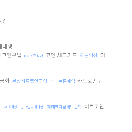
는곳
매대행
제코인구입
코인 체크카드
이
핑돈믹싱
usdc구입처
현금화
카드코인구
문상비트코인구입
테더트론매입
비트코인
입
재테크자금세탁문의
구매대행
밈코인구매대행