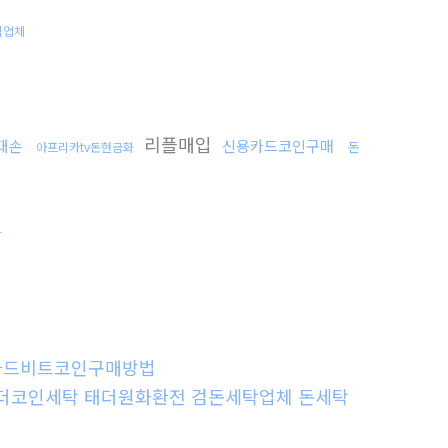
식업체
리플매입
손대손
신용카드코인구매
돈
아프리카tv돈현금화
탁
신용카드비트코인구매방법
 테더코인세탁 태더원화환전 검돈세탁업체 돈세탁