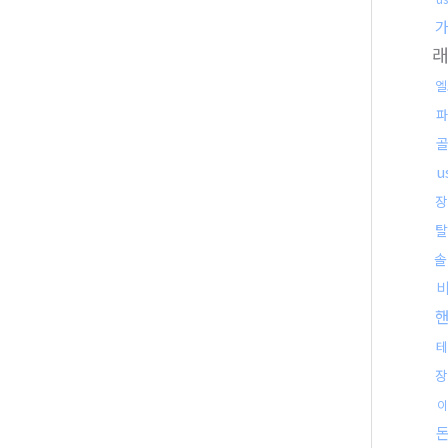
래
엘
파
u
장
탈
솔
테
이