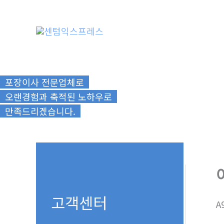
콘
텐
츠
로
건
너
포장이사 전문업체로
뛰
오랜경험과 축적된 노하우로
기
만족드리겠습니다.
고객센터
A