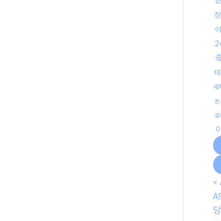
u
장
테
세
돈
휴
«
A
당