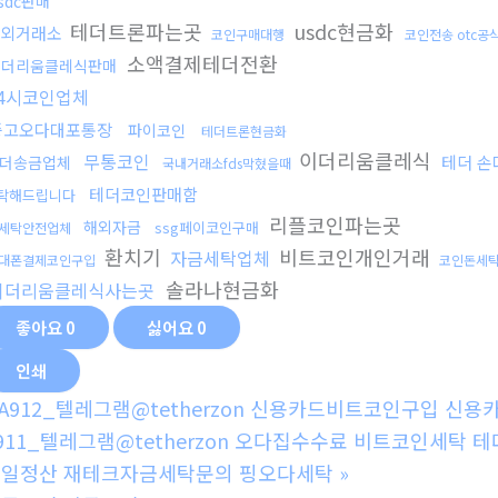
sdc판매
테더트론파는곳
usdc현금화
외거래소
코인구매대행
코인전송 otc공
소액결제테더전환
이더리움클레식판매
24시코인업체
중고오다대포통장
파이코인
테더트론현금화
이더리움클레식
무통코인
테더 
더송금업체
국내거래소fds막혔을때
테더코인판매함
탁해드립니다
리플코인파는곳
해외자금
ssg페이코인구매
세탁안전업체
환치기
비트코인개인거래
자금세탁업체
대폰결제코인구입
코인돈세
솔라나현금화
이더리움클레식사는곳
좋아요
0
싫어요
0
인쇄
A912_텔레그램@tetherzon 신용카드비트코인구입 
911_텔레그램@tetherzon 오다집수수료 비트코인세탁
일정산 재테크자금세탁문의 핑오다세탁
»