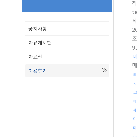
t
공지사항
2
자유게시판
9
자료실
이용후기
테
빗
테
자
테
u