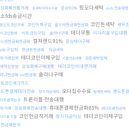
핑오다세탁
가상화폐선물거래
문상91%
usdc전송대행
돈세탁최저수수료
소fds송금시간
코인돈세탁
코인이체구입
세무
골드바현금화현금화
포인트코인구매
테더무통
이더리움구입대행
비트코인구입
솔라나구매
이코인판매
컬쳐랜드91%
문상테더구매
골드바현금화현금화
sdc구입처
현금돈현금화
자금세탁
테더코인이체구입
외거래업체
검돈세탁업체
리플전송대행
테더코인비대면거래
암호화폐구매대행
세하는방법
솔라나구매
라나현금화 sol현금화
비트코인체크카드
오다집수수료
핸드폰결제테더전송
핸드폰
정치자금세탁
탈세돈세탁
트론리플 전송대행
더트론파는곳
휴대폰결제현금화85%
암호화폐전송대행
장외거래
테더트론현금화
코인현금직거래
테더코인이체구입
정치자금믹싱
더리움 리플
돈현금화문의