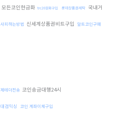
모든코인현금화
국내거
롯데상품권세탁
trc20원화구입
신세계상품권비트구입
조사피하는방법
알트코인구매
코인송금대행24시
결제테더전송
대검믹싱
코인 계좌이체구입