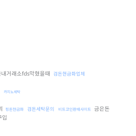
내거래소fds막혔을때
검돈현금화업체
카지노세탁
의
금은돈
검돈세탁문의
핑돈현금화
비트코인판매사이트
구입