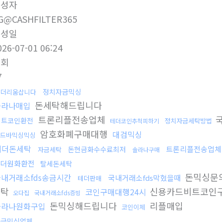
작성자
G@CASHFILTER365
작성일
026-07-01 06:24
조회
7
정치자금믹싱
이더리움삽니다
돈세탁해드립니다
솔라나매입
트론리플전송업체
국
비트코인환전
정치자금세탁방법
테더코인추척피하기
암호화폐구매대행
대검믹싱
드바믹싱믹싱
테더돈세탁
트론리플전송업체
돈현금화수수료최저
자금세탁
솔라나구매
더원화환전
탈세돈세탁
돈믹싱문
국내거래소fds송금시간
국내거래소fds막혔을때
테더판매
세탁
신용카드비트코인
코인구매대행24시
오다집
국내거래소fds증빙
돈믹싱해드립니다
리플매입
솔라나원화구입
코인이체
자금믹싱업체