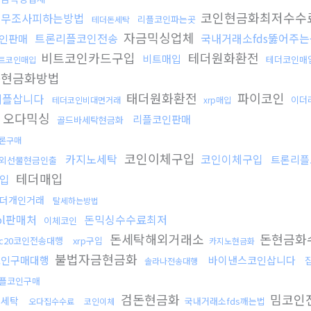
코인현금화최저수수
세무조사피하는방법
리플코인파는곳
테더돈세탁
자금믹싱업체
트론리플코인전송
국내거래소fds뚫어주는
인판매
비트코인카드구입
테더원화환전
비트매입
테더코인매
트코인매입
돈현금화방법
태더원화환전
파이코인
리플삽니다
이더
테더코인비대면거래
xrp매입
오다믹싱
리플코인판매
골드바세탁현금화
론구매
코인이체구입
카지노세탁
코인이체구입
트론리플
외선물현금인출
테더매입
입
더개인거래
탈세하는방법
ol판매처
돈믹싱수수료최저
이체코인
돈세탁해외거래소
돈현금화
rc20코인전송대행
xrp구입
카지노현금화
불법자금현금화
코인구매대행
바이낸스코인삽니다
솔라나전송대행
플코인구매
검돈현금화
밈코인
핑세탁
국내거래소fds깨는법
오다집수수료
코인이체