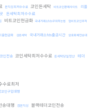
료
코인돈세탁
리플
돈믹싱최저수수료
비트코인판매사이트
곳
돈세탁최저수수료
비트코인현금화
입
국내거래소fds우회하는법
업비트코인추적
국내거래소fds출금시간
리움현금화
검돈세탁
암호화폐전송대
코인세탁최저수수료
테더
코인전송
돈세탁당일정산
수수료최저
잡코인구입대행
전송대행
블랙테더코인전송
검돈믹싱