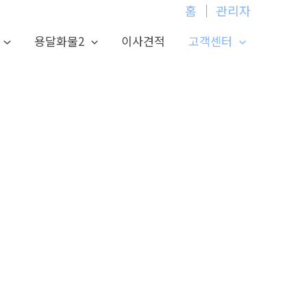
홈
│
관리자
용달화물2
이사견적
고객센터