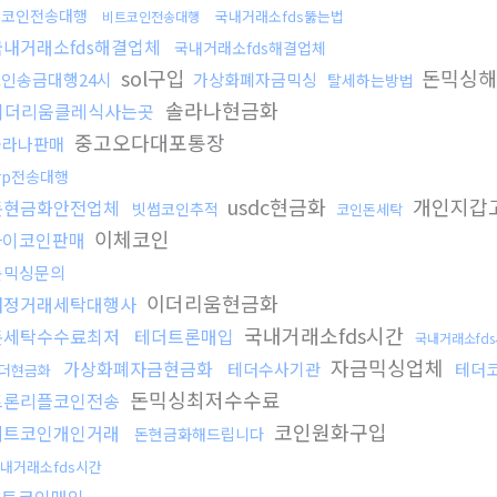
밈코인전송대행
국내거래소fds뚫는법
비트코인전송대행
국내거래소fds해결업체
국내거래소fds해결업체
sol구입
돈믹싱해
인송금대행24시
가상화폐자금믹싱
탈세하는방법
솔라나현금화
이더리움클레식사는곳
중고오다대포통장
솔라나판매
rp전송대행
usdc현금화
개인지갑
돈현금화안전업체
빗썸코인추적
코인돈세탁
이체코인
파이코인판매
돈믹싱문의
이더리움현금화
재정거래세탁대행사
국내거래소fds시간
돈세탁수수료최저
테더트론매입
국내거래소fd
자금믹싱업체
가상화폐자금현금화
테더수사기관
테더
더현금화
돈믹싱최저수수료
트론리플코인전송
코인원화구입
비트코인개인거래
돈현금화해드립니다
내거래소fds시간