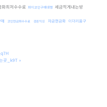
금화최저수수료
세금적게내는방
파이코인구매대행
구매
자금현금화
이더리움구
코인현금화수수료
검돈믹싱
q7H
는곳_k9T
»