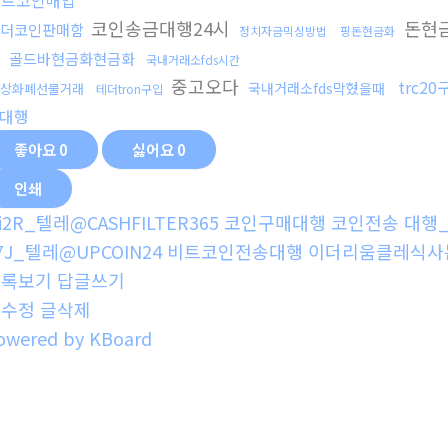
알트코인매입
코인송금대행24시
돈현
더코인판매함
정치자금믹싱방법
핑돈현금화
법
골드바현금화현금화
국내거래소fds시간
중고오다
trc20
국내거래소fds막혔을때
상화폐선물거래
테더tron구입
대행
좋아요
0
싫어요
0
인쇄
i2R_텔레@CASHFILTER365 코인구매대행 코인전송 대행_
7J_텔레@UPCOIN24 비트코인전송대행 이더리움클레식사
목록보기
답글쓰기
글수정
글삭제
owered by KBoard