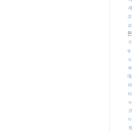
코
알
행
트
해
매
테
s
t
리