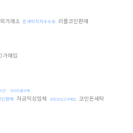
외거래소
리플코인판매
돈세탁최저수수료
고가매입
s시간
이더리움구매
자금믹싱업체
코인돈세탁
코인판매
모든코인고가매입