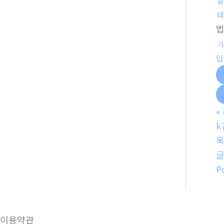
테
가
입
«
k
P
이용약관