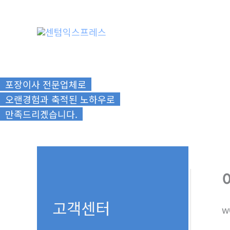
콘
텐
츠
로
건
너
포장이사 전문업체로
뛰
오랜경험과 축적된 노하우로
기
만족드리겠습니다.
고객센터
w