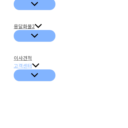
용달화물2
이사견적
고객센터