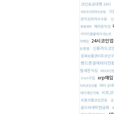
코인송금대행 24시
리
세무조사피하는방법
돈믹싱최저수수료
신
해외돈믹싱
횡령세탁
이더리움클레식사는곳
24시코인
가매입
신용카드코
는방법
문화상품권비트코인구
핸드폰결제테더전
탈세돈믹싱
테더코인
xrp매
tron구입
테더 손
비트코인선물
비트코
테더개인거래
트론리플코인전송
문
골드바세탁현금화