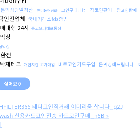
더tron구입
돈믹싱당일정산
잡코인판매
코인구매대행
잡코인판매
언더돈현금화
탁안전업체
국내거래소fds증빙
매대행 24시
중고오다대포통장
믹싱
금믹싱
인환전
탁재테크
비트코인카드구입
돈믹싱해드립니다
개인지갑 고가매입
싫어요
0
SHFILTER365 테더코인직거래 이더리움 삽니다_q2J
dwash 신용카드코인전송 카드코인구매_h5B
»
기