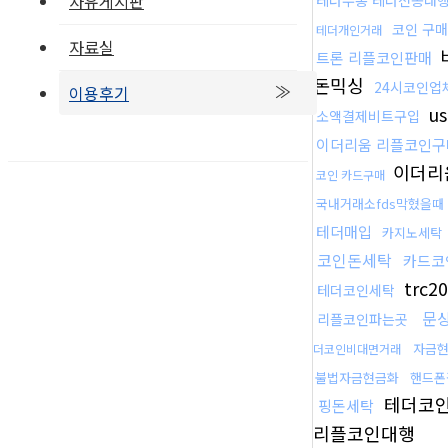
자유게시판
코인 구매
테더개인거래
자료실
트론 리플코인판매
돈믹싱
24시코인업
이용후기
u
소액결제비트구입
이더리움 리플코인구
이더리
코인 카드구매
국내거래소fds막혔을때
테더매입
카지노세탁
코인돈세탁
카드코
trc
테더코인세탁
문
리플코인파는곳
자금
더코인비대면거래
불법자금현금화
핸드폰
테더코
핑돈세탁
리플코인대행