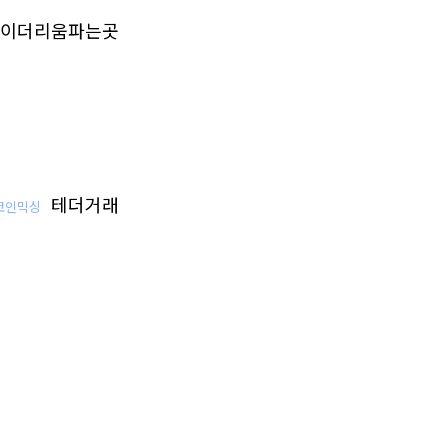
이더리움파는곳
테더거래
코인믹싱