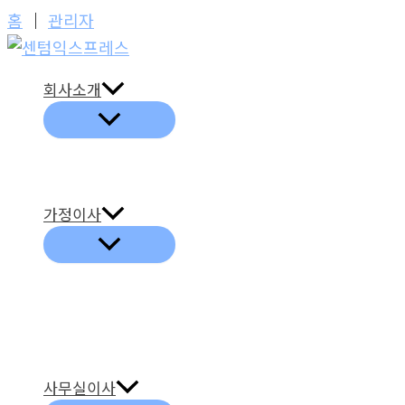
콘
홈
│
관리자
텐
츠
회사소개
로
건
너
뛰
기
가정이사
사무실이사