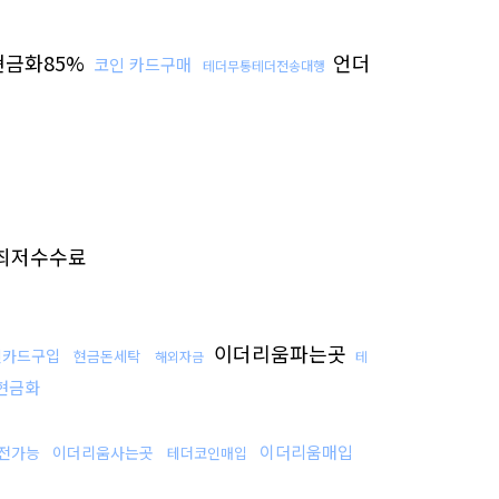
금화85%
언더
코인 카드구매
테더무통테더전송대행
최저수수료
이더리움파는곳
인카드구입
현금돈세탁
해외자금
테
c현금화
이더리움매입
전가능
이더리움사는곳
테더코인매입