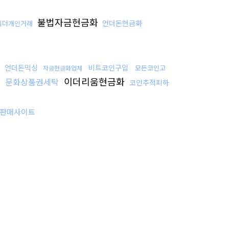
불법자금현금화
언더돈현금화
테더개인거래
법
언더돈믹싱
비트코인구입
모든코인고
자금현금화업체
이더리움현금화
문화상품권세탁
코인추적피하
판매사이트