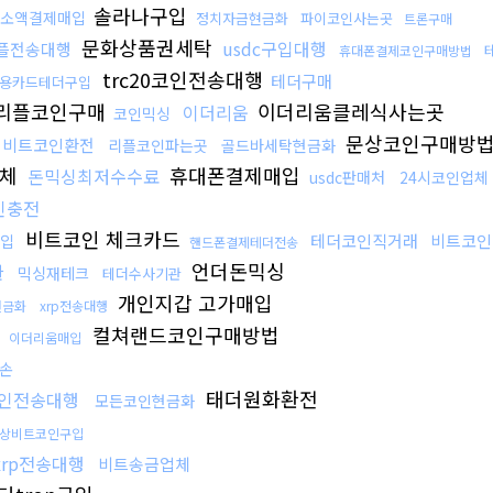
솔라나구입
소액결제매입
정치자금현금화
파이코인사는곳
트론구매
문화상품권세탁
usdc구입대행
플전송대행
휴대폰결제코인구매방법
trc20코인전송대행
테더구매
용카드테더구입
리플코인구매
이더리움클레식사는곳
이더리움
코인믹싱
문상코인구매방
비트코인환전
리플코인파는곳
골드바세탁현금화
업체
휴대폰결제매입
돈믹싱최저수수료
usdc판매처
24시코인업체
인충전
비트코인 체크카드
테더코인직거래
비트코인
입
핸드폰결제테더전송
언더돈믹싱
환
믹싱재테크
테더수사기관
개인지갑 고가매입
현금화
xrp전송대행
입
컬쳐랜드코인구매방법
이더리움매입
대손
태더원화환전
인전송대행
모든코인현금화
상비트코인구입
xrp전송대행
비트송금업체