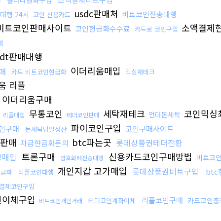
usdc판매처
비트코인전송대행
대행 24시
코인 신용카드
비트코인판매사이트
소액결제현
코인현금화수수료
카드로 코인구입
체
sdt판매대행
이더리움매입
매
카드 비트코인현금화
믹싱재테크
움 리플
이더리움구매
무통코인
세탁재테크
코인믹싱
언더돈세탁
리플매입
테더코인판매
파이코인구입
인구매
코인구매사이트
돈세탁당일정산
20판매
btc파는곳
롯데상품권테더전환
자금현금화문의
트론구매
신용카드코인구매방법
상매입
비트코
암호화폐전송대행
개인지갑 고가매입
롯데상품권비트구입
bt
현금화
리플코인대행
결제코인구입
인이체구입
리플코인구매
카드코인충
테더코인계좌이체
비트코인개인거래