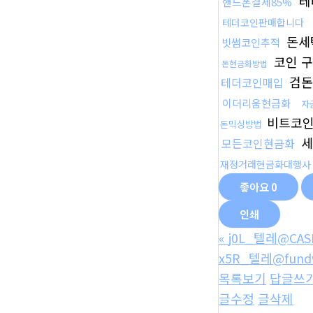
테
핸드폰결제85%
테더코인판매합니다
돈세
빗썸코인추적
코인 구
돈현금화방법
검돈
테더코인매입
이더리움현금화
자
비트코
돈믹싱방법
세
모든코인현금화
재정거래현금화대행사
좋아요
0
인쇄
«
j0L_텔레@CA
x5R_텔레@fun
목록보기
답글쓰
글수정
글삭제