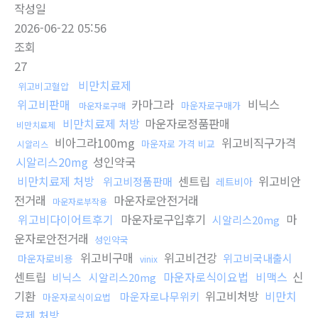
작성일
2026-06-22 05:56
조회
27
비만치료제
위고비고혈압
위고비판매
카마그라
비닉스
마운자로구매가
마운자로구매
비만치료제 처방
마운자로정품판매
비만치료제
비아그라100mg
위고비직구가격
마운자로 가격 비교
시알리스
시알리스20mg
성인약국
비만치료제 처방
센트립
위고비안
위고비정품판매
레트비아
전거래
마운자로안전거래
마운자로부작용
위고비다이어트후기
마운자로구입후기
마
시알리스20mg
운자로안전거래
성인약국
위고비구매
위고비건강
위고비국내출시
마운자로비용
vinix
센트립
마운자로식이요법
비맥스
신
비닉스
시알리스20mg
기환
위고비처방
비만치
마운자로나무위키
마운자로식이요법
료제 처방