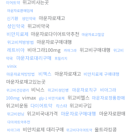
위고비사는곳
이어트약
마운자로판매업체
마운자로재고
신기환
성인약국
성인약국
위고비약국
비만치료제
마운자로다이어트약추천
마운자로고혈압
마운자로구매대행
위고비처방방법
레트비아
비아그라100mg
위고비구매대행
위고비
카마그라
마운자로대리구매
약국
프릴리지
vinix
비맥스
마운자로재고
비만치료제 구매대행
마운자로처방방법
마운자로재고있는곳
비닉스
마운자로직구
비아그라
위고비성인병
위고비건강관리
vimax
위고비헬스
100mg
마운자로정품판매
glp-1 비만치료제
위고비운동
다이어트약
위고비구입
칵스타
위고비국내가격
마운자로구매대행
마운자로판매
위고비런닝
다이어트약추천
비만치료제 대리구매
울트라킹콩
비아그라
위고비다이어트약