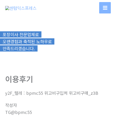
콘
텐
츠
로
건
포장이사 전문업체로
너
오랜경험과 축적된 노하우로
뛰
만족드리겠습니다.
기
이용후기
y2F_텔레 : bpmc55 위고비구입처 위고비구매_z3B
작성자
TG@bpmc55