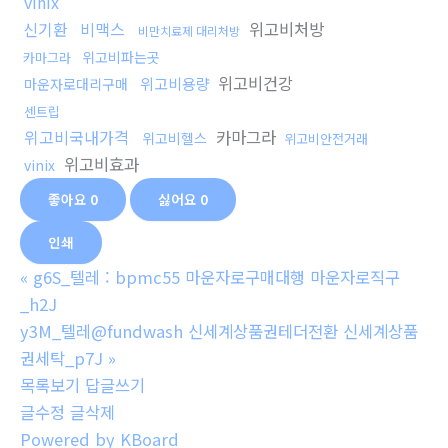
vinix
신기환
비맥스
위고비처방
비만치료제 대리처방
위고비파는곳
카마그라
위고비건강
위고비용량
마운자로대리구매
센트립
위고비국내가격
카마그라
위고비헬스
위고비안전거래
위고비효과
vinix
좋아요
0
싫어요
0
인쇄
«
g6S_텔레 : bpmc55 마운자로구매대행 마운자로직구
_h2J
y3M_텔레@fundwash 신세계상품권테더전환 신세계상품
권세탁_p7J
»
목록보기
답글쓰기
글수정
글삭제
Powered by KBoard