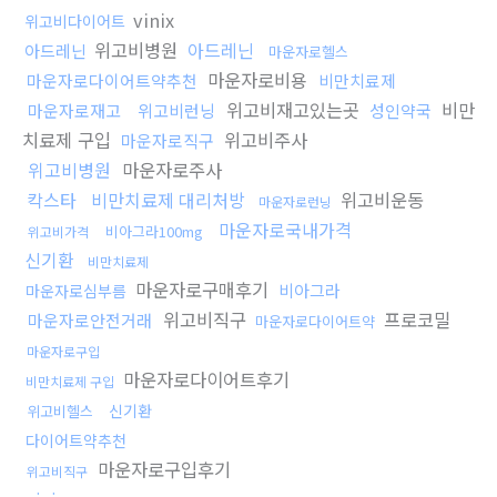
vinix
위고비다이어트
위고비병원
아드레닌
아드레닌
마운자로헬스
마운자로비용
마운자로다이어트약추천
비만치료제
위고비재고있는곳
비만
마운자로재고
위고비런닝
성인약국
치료제 구입
위고비주사
마운자로직구
위고비병원
마운자로주사
칵스타
비만치료제 대리처방
위고비운동
마운자로런닝
마운자로국내가격
비아그라100mg
위고비가격
신기환
비만치료제
마운자로구매후기
비아그라
마운자로심부름
위고비직구
프로코밀
마운자로안전거래
마운자로다이어트약
마운자로구입
마운자로다이어트후기
비만치료제 구입
신기환
위고비헬스
다이어트약추천
마운자로구입후기
위고비직구