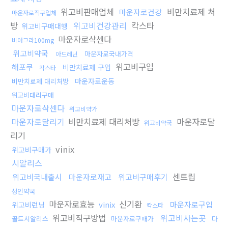
위고비판매업체
비만치료제 처
마운자로건강
마운자로직구업체
방
위고비건강관리
칵스타
위고비구매대행
마운자로삭센다
비아그라100mg
위고비약국
마운자로국내가격
아드레닌
위고비구입
해포쿠
비만치료제 구입
칵스타
마운자로운동
비만치료제 대리처방
위고비대리구매
마운자로삭센다
위고비약가
마운자로달리기
비만치료제 대리처방
마운자로달
위고비약국
리기
vinix
위고비구매가
시알리스
센트립
위고비국내출시
마운자로재고
위고비구매후기
성인약국
마운자로효능
신기환
vinix
마운자로구입
위고비런닝
칵스타
위고비직구방법
위고비사는곳
골드시알리스
마운자로구매가
다