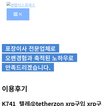
콘
텐
츠
로
건
너
뛰
포장이사 전문업체로
기
오랜경험과 축적된 노하우로
만족드리겠습니다.
이용후기
K741_텔레@tetherzon xrp구입 xrp구