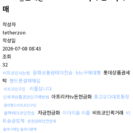
매
작성자
tetherzon
작성일
2026-07-08 08:43
조회
32
문화상품권테더전송
btc구매대행
롯데상품권세
비트코인사는법
탁
핸드폰결제매입
리플삽니다
비트코인구입
아프리카tv돈현금화
중고오다대포통장
신세계상품권코인구매방법
컬쳐랜드비트코인구입
자금현금화
이더리움 리플
비트코인퀵거래
비
블랙테더코인전송
트송금업체
돈현금화안전업체
솔라나매입 솔라나판매