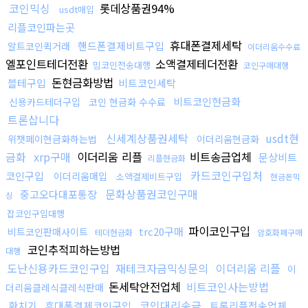
코인믹싱
롯데상품권94%
usdt매입
리플코인파는곳
휴대폰결제세탁
핸드폰결제비트구입
알트코인퀵거래
이더리움수수료
엘포인트테더전환
소액결제테더전환
밈코인전송대행
코인구매대행
돈현금화방법
블테구입
비트코인세탁
비트코인현금화
신용카드테더구입
코인 현금화 수수료
트론삽니다
신세계상품권세탁
usdt현
위챗페이현금화하는법
이더리움현금화
금화
xrp구매
이더리움 리플
비트송금업체
문상비트
리플현금화
카드코인구입처
코인구입
이더리움매입
소액결제비트구입
현금돈믹
문화상품권코인구매
중고오다대포통장
싱
잡코인구입대행
파이코인구입
trc20구매
비트코인판매사이트
테더현금화
암호화폐구매
코인추적피하는방법
대행
도난신용카드코인구입
재테크자금믹싱문의
이더리움 리플
이
돈세탁안전업체
비트코인사는방법
더리움클레식클레식판매
코인대리송금
환치기
휴대폰결제코인구입
트론리플전송업체