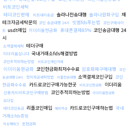
비트코인세탁
테더코인판매
솔라나전송대행
솔라나원화구입
재
비트대리송금
테크자금세탁문의
빗썸fds푸는법
코인 송금대행 24시
코인구매사이
usdt매입
휴대폰결제85%
코인송금대행 24
이더리움현금화
트
시
테더구매
소액결제세탁
국내거래소fds해결방법
이더리움삽니다
코인추적피하는방법
비트코인개인거래
이더리움현금화
코인현금화최저수수료
암호화폐구매대행
코인
소액결제코인구입
코인
정치자금세탁방법
송금대행 24시
리플전송대행
카드로코인구매가능한곳
이더리움
현금화수수료
비트코인현금화
코인추적피하는방법
신용카드비트코인구매방법
이더리움현금화
오다집
리플코인매입
카드로코인구매하는법
국내
테더코인송금
해외자금
거래소fds증빙
돈현금화
믹싱재테크