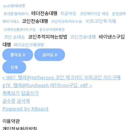
usdt판매대행
테더전송대행
자금믹싱
휴대폰결제85%
코인해외지갑 매입
돈현금화
코인전송대행
비트코인퀵거래
해외거래소
코인믹싱최저수수료
신세계상품권비트구입
중고오다대포통장
코인추적피하는방법
코인전송대행
바이낸스구입
코인 손대손
대행
파이코인구매대행
좋아요
0
싫어요
0
인쇄
«
I667_텔레@tetherzon 코인 체크카드 비트코인 카드구매
g7E_텔레@fundwash 테더tron구입_n8F
»
목록보기
답글쓰기
글수정
글삭제
Powered by KBoard
이용약관
개인정보처리방침