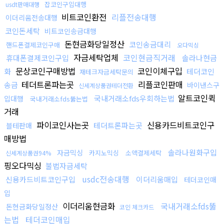
잡코인구입대행
usdt판매대행
비트코인환전
리플전송대행
이더리움전송대행
코인돈세탁
비트코인송금대행
돈현금화당일정산
코인송금대리
핸드폰결제코인구매
오다믹싱
자금세탁업체
코인현금직거래
휴대폰결제코인구입
솔라나현금
문상코인구매방법
코인이체구입
화
테더코인
재테크자금세탁문의
테더트론파는곳
리플코인판매
송금
바이낸스구
신세계상품권테더전환
알트코인퀵
국내거래소fds우회하는법
입대행
국내거래소fds뚫는법
거래
파이코인사는곳
신용카드비트코인구
테더트론파는곳
블테판매
매방법
솔라나원화구입
자금믹싱
카지노믹싱
소액결제세탁
신세계상품권94%
핑오다믹싱
불법자금세탁
usdc전송대행
신용카드비트코인구입
이더리움매입
테더코인매
입
이더리움현금화
국내거래소fds뚫
돈현금화당일정산
코인 체크카드
는법
테더코인매입