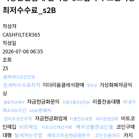
최저수수료_s2B
작성자
CASHFILTER365
작성일
2026-07-08 06:35
조회
25
블랙테더코인전송
돈세탁수수료최저
이더리움클레식판매
가상화폐자금믹
핑믹싱
싱
자금현금화문의
리플전송대행
국내거
불법자금세탁
트론리플코인전송
래소fds시간
usdc판매처
자금현금화업체
비트코
업비트코인추적
리플전송대행
테더돈현금화
인매입
비트매입
해외선물현금인출
코인구매
비트코인개인거래
대행
탈세하는방법
카지
재테크자금현금화문의
코인신용카드