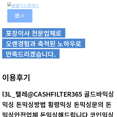
콘
텐
츠
로
포장이사 전문업체로
건
너
오랜경험과 축적된 노하우로
뛰
만족드리겠습니다.
기
이용후기
l3L_텔레@CASHFILTER365 골드바믹싱
믹싱 돈믹싱방법 횡령믹싱 돈믹싱문의 돈
믹싱안전업체 돈믹싱해드립니다 코인믹싱