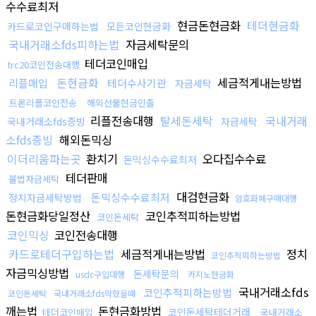
수수료최저
현금돈현금화
테더현금화
카드로코인구매하는법
모든코인현금화
국내거래소fds피하는법
자금세탁문의
테더코인매입
trc20코인전송대행
돈현금화
세금적게내는방법
리플매입
테더수사기관
자금세탁
트론리플코인전송
해외선물현금인출
리플전송대행
탈세돈세탁
국내거래
국내거래소fds증빙
자금세탁
소fds증빙
해외돈믹싱
이더리움파는곳
환치기
오다집수수료
돈믹싱수수료최저
테더판매
불법자금세탁
대검현금화
돈믹싱수수료최저
정치자금세탁방법
암호화폐구매대행
돈현금화당일정산
코인추적피하는방법
코인돈세탁
코인믹싱
코인전송대행
카드로테더구입하는법
세금적게내는방법
정치
코인추적피하는방법
자금믹싱방법
돈세탁문의
usdc구입대행
카지노현금화
국내거래소fds
코인추적피하는방법
코인돈세탁
국내거래소fds막혔을때
깨는법
돈현금화방법
코인돈세탁테더거래
테더코인매입
국내거래소