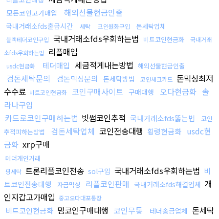
해외선물현금인출
모든코인고가매입
국내거래소fds출금시간
돈세탁업체
세탁
코인원화구입
국내거래소fds우회하는법
비트코인현금화
블랙테더코인구입
국내거래
리플매입
소fds우회하는법
세금적게내는방법
테더매입
해외선물현금인출
usdc현금화
검돈세탁문의
돈믹싱최저
검돈믹싱문의
돈세탁방법
코인체크카드
수수료
코인구매사이트
오다현금화
솔
구매대행
비트코인현금화
라나구입
카드로코인구매하는법
빗썸코인추적
국내거래소fds뚫는법
코인
검돈세탁업체
코인전송대행
usdc현
횡령현금화
추적피하는방법
금화
xrp구매
테더개인거래
트론리플코인전송
국내거래소fds우회하는법
비
sol구입
핑세탁
리플코인판매
개
트코인전송대행
국내거래소fds해결업체
자금믹싱
인지갑고가매입
중고오다대포통장
밈코인구매대행
코인무통
돈세탁
비트코인현금화
테더송금업체