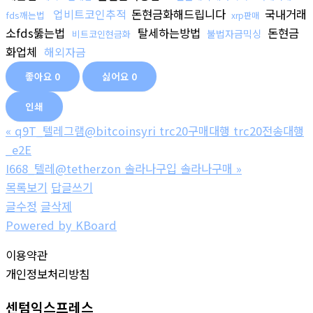
업비트코인추적
돈현금화해드립니다
국내거래
fds깨는법
xrp판매
소fds뚫는법
탈세하는방법
돈현금
불법자금믹싱
비트코인현금화
화업체
해외자금
좋아요
0
싫어요
0
인쇄
«
q9T_텔레그램@bitcoinsyri trc20구매대행 trc20전송대행
_e2E
I668_텔레@tetherzon 솔라나구입 솔라나구매
»
목록보기
답글쓰기
글수정
글삭제
Powered by KBoard
이용약관
개인정보처리방침
센텀익스프레스