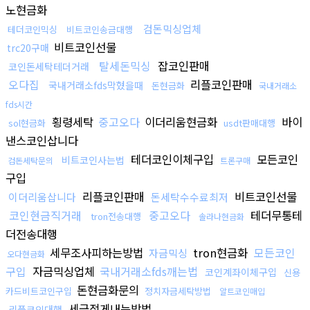
노현금화
검돈믹싱업체
테더코인믹싱
비트코인송금대행
비트코인선물
trc20구매
탈세돈믹싱
잡코인판매
코인돈세탁테더거래
오다집
리플코인판매
국내거래소fds막혔을때
돈현금화
국내거래소
fds시간
횡령세탁
중고오다
이더리움현금화
바이
sol현금화
usdt판매대행
낸스코인삽니다
테더코인이체구입
모든코인
비트코인사는법
검돈세탁문의
트론구매
구입
리플코인판매
비트코인선물
이더리움삽니다
돈세탁수수료최저
코인현금직거래
중고오다
테더무통테
tron전송대행
솔라나현금화
더전송대행
세무조사피하는방법
tron현금화
모든코인
자금믹싱
오다현금화
구입
자금믹싱업체
국내거래소fds깨는법
코인계좌이체구입
신용
돈현금화문의
카드비트코인구입
정치자금세탁방법
알트코인매입
세금적게내는방법
리플코인대행