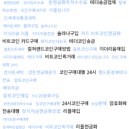
돈현금화최저수수료
테더송금업체
탈세
오다집수수료
횡령현금화
리플삽니다
하는방법
코인구매사이트
신세계상품권세탁
블테구입
해외돈세탁
솔라나구입
솔라나구입
카드 비트코인현금화
이더리움 리플
이더리움전송
비트코인 카드구매
테더코인송금
파이코인사는곳
컬쳐랜드코인구매방법
이더리움매입
알트코인구매
엘포인트세탁
비트코인퀵거래
테더거래
이더리움매입
바이낸스코인삽니다
코인 구매
대행 24시
코인구매대행 24시
언더돈세탁
검돈현금화문의
핸드폰결제테더
전송
알트코인구매
해외자금
알트코인매입
trc20원화구입
24시코인구매
xrp판매
암호화폐
밈코인구매대행
돈현금화최저수수료
전송대행
정치자금현금화방법
리플매입
테더트론구매대행
리플현금화
비트코인퀵거래
테더구매
돈세탁당일정산