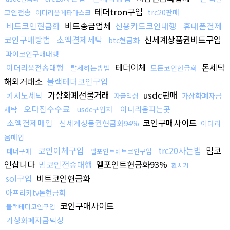
테더tron구입
코인전송
trc20판매
이더리움메타마스크
비트코인현금화
비트송금업체
신용카드코인대행
휴대폰결제
코인구매방법
소액결제세탁
신세계상품권비트구입
btc현금화
파이코인구매대행
테더이체
돈세탁
이더리움전송대행
탈세하는방법
모든코인현금화
해외거래소
블랙테더코인구입
가상화폐선물거래
usdc판매
카지노세탁
가상화폐자금
자금믹싱
오다집수수료
이더리움파는곳
세탁
usdc구입처
소액결제매입
코인구매사이트
신세계상품권현금화94%
이더리
움매입
코인이체구입
trc20사는법
밈코
테더구매
엘포인트비트코인구입
인삽니다
밈코인전송대행
엘포인트현금화93%
환치기
sol구입
비트코인현금화
아프리카tv돈현금화
코인구매사이트
블랙테더코인구입
가상화폐자금믹싱