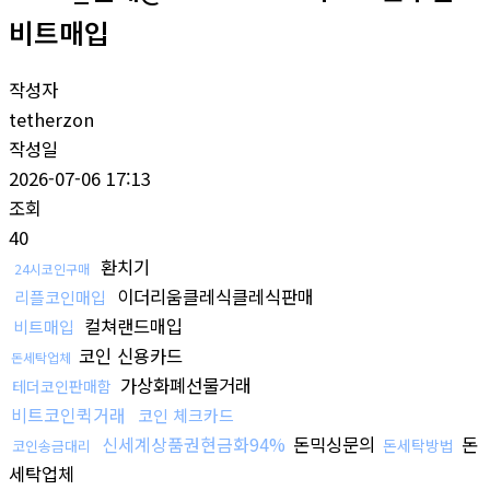
비트매입
작성자
tetherzon
작성일
2026-07-06 17:13
조회
40
환치기
24시코인구매
이더리움클레식클레식판매
리플코인매입
컬쳐랜드매입
비트매입
코인 신용카드
돈세탁업체
가상화폐선물거래
테더코인판매함
비트코인퀵거래
코인 체크카드
신세계상품권현금화94%
돈믹싱문의
돈
돈세탁방법
코인송금대리
세탁업체