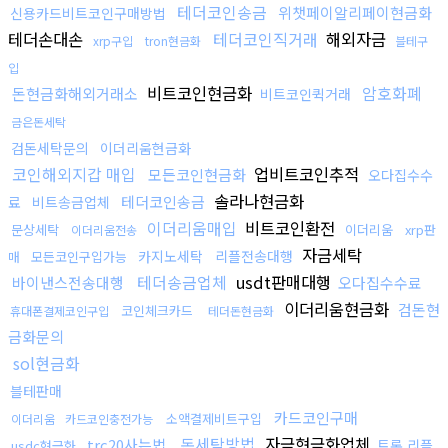
테더코인송금
위챗페이알리페이현금화
신용카드비트코인구매방법
테더손대손
테더코인직거래
해외자금
xrp구입
tron현금화
블테구
입
비트코인현금화
암호화폐
돈현금화해외거래소
비트코인퀵거래
금은돈세탁
검돈세탁문의
이더리움현금화
코인해외지갑 매입
업비트코인추적
모든코인현금화
오다집수수
솔라나현금화
테더코인송금
료
비트송금업체
이더리움매입
비트코인환전
문상세탁
이더리움
xrp판
이더리움전송
자금세탁
카지노세탁
리플전송대행
매
모든코인구입가능
테더송금업체
usdt판매대행
바이낸스전송대행
오다집수수료
이더리움현금화
검돈현
코인체크카드
휴대폰결제코인구입
테더돈현금화
금화문의
sol현금화
블테판매
카드코인구매
소액결제비트구입
이더리움
카드코인충전가능
돈세탁방법
자금현금화업체
trc20사는법
트론 리플
usdc현금화