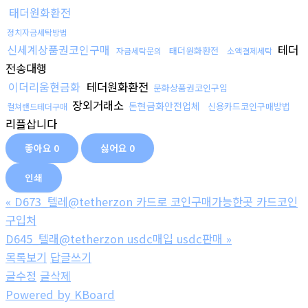
태더원화환전
정치자금세탁방법
신세계상품권코인구매
테더
태더원화환전
자금세탁문의
소액결제세탁
전송대행
이더리움현금화
테더원화환전
문화상품권코인구입
장외거래소
돈현금화안전업체
신용카드코인구매방법
컬쳐랜드테더구매
리플삽니다
좋아요
0
싫어요
0
인쇄
«
D673_텔레@tetherzon 카드로 코인구매가능한곳 카드코인
구입처
D645_텔래@tetherzon usdc매입 usdc판매
»
목록보기
답글쓰기
글수정
글삭제
Powered by KBoard