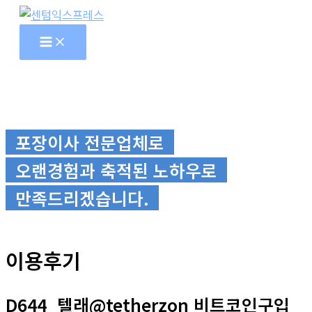
콘
텐
츠
로
건
너
뛰
포장이사 전문업체로
기
오랜경험과 축적된 노하우로
만족드리겠습니다.
이용후기
D644_텔래@tetherzon 비트코인구입