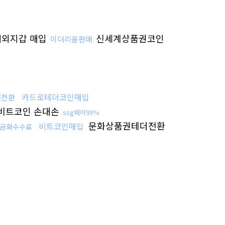
외지갑 매입
신세계상품권코인
이더리움판매
카드로테더코인매입
더전환
비트코인 손대손
ssg페이93%
문화상품권테더전환
비트코인매입
금화수수료