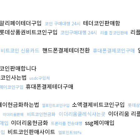
알리페이테더구입
테더코인판매함
코인 구매대행 24시
롯데상품권비트코인구입
리플
코인구매대행 24시
리플 잡코인판매
핸드폰결제테더전환
비트코인 신용카드
휴대폰결제코인구매
코인판매합니다
코인사는법
usdc구입처
휴대폰결제테더구매
g페이코인구입
페이현금화하는법
소액결제비트코인구입
롯데상
엘포인트코인구입
행
이더리움 리
이더리움클레식사는곳
비트코인현금화
이더리움판매
이더리움현금화
ssg페이매입
매입
트론리플 전송대행
비트코인판매사이트
구입
엘포인트93%