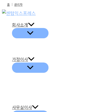
콘
홈
│
관리자
텐
츠
회사소개
로
건
너
뛰
기
가정이사
사무실이사