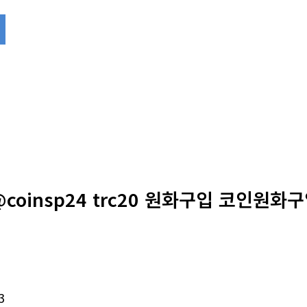
로
coinsp24 trc20 원화구입 코인원화구
3