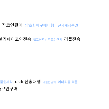
 잡코인판매
암호화폐구매대행
신세계상품권
알리페이코인전송
리플전송
엘포인트비트코인구입
usdc전송대행
품권세탁
이더리움 리플
리플현금화
플코인구매