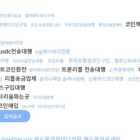
코인대리송금
컬쳐랜드테더구매
코인해
챗페이코인구입
비트코인송금대행
코인 송금대행 24시
롯데상품권세탁
액결제테더전송
usdc전송대행
ssg페이테더전환
구매
롯데상품권코인구입
엘포인트테
코인무통
이더리움전송대행
트코인환전
트론리플 전송대행
소액결제세탁
컬쳐랜드테더전환
리플송금업체
입
솔라나매입 솔라나판매
신용카드코인대행
코인현
스구입대행
더리움파는곳
이더리움판매
코인매입
xrp구매
테더코인이체구입
싫어요
0
램@tetherzon 핸드폰결제테더전환 핸드폰결제세탁