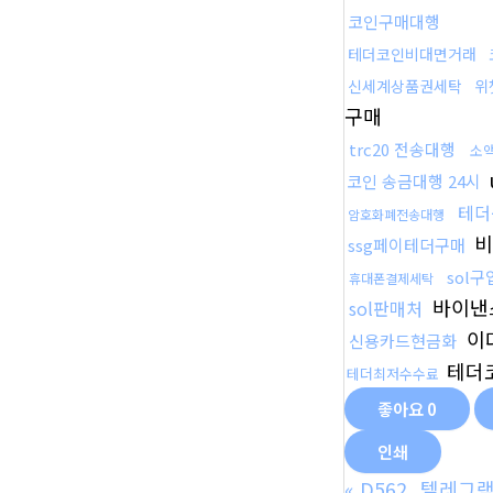
코인구매대행
테더코인비대면거래
신세계상품권세탁
위
구매
trc20 전송대행
소
코인 송금대행 24시
테더
암호화폐전송대행
비
ssg페이테더구매
sol구
휴대폰결제세탁
바이낸
sol판매처
이
신용카드현금화
테더
테더최저수수료
좋아요
0
인쇄
«
D562_텔레그