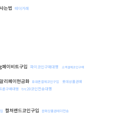
사는법
테더거래
sg페이비트구입
파이코인구매대행
소액결제코인구매
알리페이현금화
롯데상품권매
휴대폰결제코인구입
trc20코인전송대행
트론구매대행
컬쳐랜드코인구입
입
문화상품권테더전송