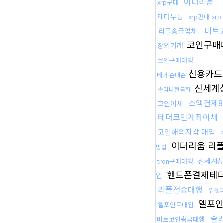
이더리움
xrp구매
테더무통
xrp판매 xr
비트
리플송금업체
코인구매
장외거래
코인구매대행
신용카드
테더 손대손
신세계
솔라나현금화
소액결제8
코인이체
테더코인계좌이체
코인해외지갑 매입
이더리움 리
방법
신세계
tron구매대행
핸드폰결제테
입
리플전송대행
위쳇
엘포인
엘포인트매입
솔라
비트코인송금대행