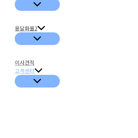
용달화물2
이사견적
고객센터