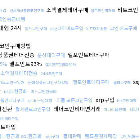
소액결제테더구매
비트코인
p매입
신세계상품권코인구매
알트코인퀵거래
코인송금대행
대행 24시
ssg페이비트구입
코인 카드구매
알트코인구매
비트대리송금
코인구매방법
상품권테더전송
엘포인트테더구매
문상테더구매
엘포인트93%
5%
컬쳐랜드현금화91%
소액결제테더전송
24시코인구매
s
엘포인트테더구매
카드코인구입처
문화상품권코인구매방법
솔라나구매
플
usdc현금화
비트코인현금화
xrp구입
리플 모든코인구입
상품권테더구매
usdc구입대행
btc구매대행
더전환
테더코인비대면거래
컬쳐랜드코인구입
테더
이더리움판매
페이테더구입
트매입
나현금화 sol현금화
블테판매
핸드폰결제매입
xrp구매
코인원화구