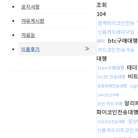
조회
공지사항
104
자유게시판
블랙테더코인전송
신용카드테더구입
자료실
btc구매대행
세탁
이용후기
카드코인전송가능
대행
테더
tron구매대행
비트
trc20 전송대행
ss
암호화폐전송대행
24시코인구매
알리
코인 카드구매
파이코인전송대
문상
비트코인전송대행
신용카드비트코인